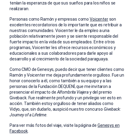
tenían la esperanza de que sus sueños para los niños se
realizaran.
Personas como Ramón y empresas como
Voicenter
son
excelentes recordatorios de lo importante que es retribuir a
nuestras comunidades. Voicenter le da empleo a una
población relativamente joven y se siente responsable del
fuerte impacto en la vida de sus empleados. Entre otros
programas, Voicenter les ofrece recursos económicos y
educacionales a sus colaboradores para darle apoyo al
desarrollo y al crecimiento de la sociedad paraguaya.
Como CMO de Genesys, puedo decir que tener clientes como
Ramón y Voicenter me deja profundamente orgulloso. Fue un
honor conocerlo a él, como también a su equipo y a las
personas de la Fundación DEQUENÍ, que me invitaron a
presenciar el impacto de
Alfombrita Viajera
y del premio
Giveback. Fue realmente profundo y un privilegio ver esto en
acción. También estoy orgulloso de tener aliados como
Vidyo, que, sin dudarlo, auspició nuestro concurso
Giveback:
Journey of a Lifetime
.
Para ver más fotos del viaje, visite la página de
Genesys en
Facebook
.