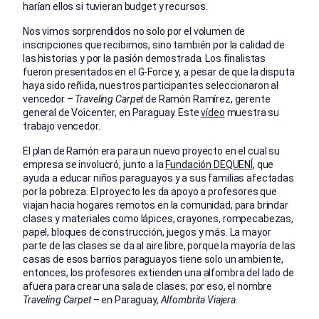
harían ellos si tuvieran budget y recursos.
Nos vimos sorprendidos no solo por el volumen de
inscripciones que recibimos, sino también por la calidad de
las historias y por la pasión demostrada. Los finalistas
fueron presentados en el G-Force y, a pesar de que la disputa
haya sido reñida, nuestros participantes seleccionaron al
vencedor –
Traveling Carpet
de Ramón Ramírez, gerente
general de Voicenter, en Paraguay. Este
vídeo
muestra su
trabajo vencedor.
El plan de Ramón era para un nuevo proyecto en el cual su
empresa se involucró, junto a la
Fundación DEQUENÍ
, que
ayuda a educar niños paraguayos y a sus familias afectadas
por la pobreza. El proyecto les da apoyo a profesores que
viajan hacia hogares remotos en la comunidad, para brindar
clases y materiales como lápices, crayones, rompecabezas,
papel, bloques de construcción, juegos y más. La mayor
parte de las clases se da al aire libre, porque la mayoría de las
casas de esos barrios paraguayos tiene solo un ambiente,
entonces, los profesores extienden una alfombra del lado de
afuera para crear una sala de clases; por eso, el nombre
Traveling Carpet
– en Paraguay,
Alfombrita Viajera
.