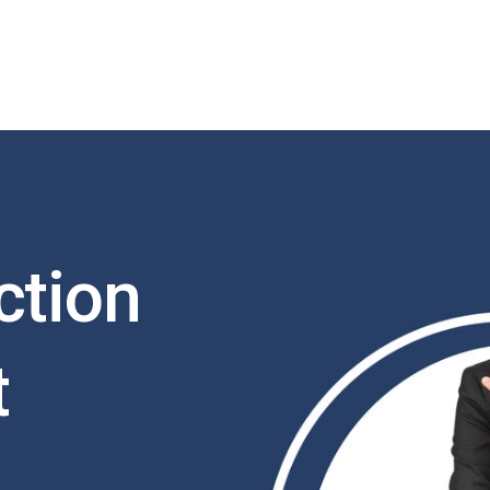
ction
t