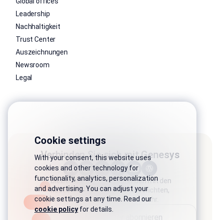
Global offices
Leadership
Nachhaltigkeit
Trust Center
Auszeichnungen
Newsroom
Legal
Cookie settings
Verbinden Sie sich mit Genesys
With your consent, this website uses
cookies and other technology for
functionality, analytics, personalization
Bleiben Sie auf dem Laufenden mit den
and advertising. You can adjust your
neuesten Artikeln, Branchenberichten,
cookie settings at any time. Read our
Produktaktualisierungen und mehr.
cookie policy
for details.
Newsletter abonnieren