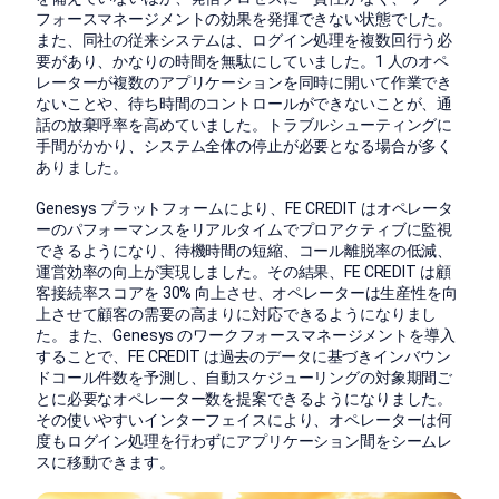
フォースマネージメントの効果を発揮できない状態でした。
また、同社の従来システムは、ログイン処理を複数回行う必
要があり、かなりの時間を無駄にしていました。1 人のオペ
レーターが複数のアプリケーションを同時に開いて作業でき
ないことや、待ち時間のコントロールができないことが、通
話の放棄呼率を高めていました。トラブルシューティングに
手間がかかり、システム全体の停止が必要となる場合が多く
ありました。
Genesys プラットフォームにより、FE CREDIT はオペレータ
ーのパフォーマンスをリアルタイムでプロアクティブに監視
できるようになり、待機時間の短縮、コール離脱率の低減、
運営効率の向上が実現しました。その結果、FE CREDIT は顧
客接続率スコアを 30% 向上させ、オペレーターは生産性を向
上させて顧客の需要の高まりに対応できるようになりまし
た。また、Genesys のワークフォースマネージメントを導入
することで、FE CREDIT は過去のデータに基づきインバウン
ドコール件数を予測し、自動スケジューリングの対象期間ご
とに必要なオペレーター数を提案できるようになりました。
その使いやすいインターフェイスにより、オペレーターは何
度もログイン処理を行わずにアプリケーション間をシームレ
スに移動できます。