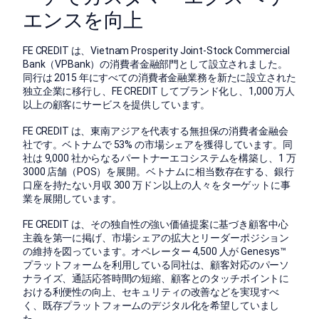
エンスを向上
FE CREDIT は、Vietnam Prosperity Joint-Stock Commercial
Bank（VPBank）の消費者金融部門として設立されました。
同行は 2015 年にすべての消費者金融業務を新たに設立された
独立企業に移行し、FE CREDIT してブランド化し、1,000 万人
以上の顧客にサービスを提供しています。
FE CREDIT は、東南アジアを代表する無担保の消費者金融会
社です。ベトナムで 53% の市場シェアを獲得しています。同
社は 9,000 社からなるパートナーエコシステムを構築し、1 万
3000 店舗（POS）を展開。ベトナムに相当数存在する、銀行
口座を持たない月収 300 万ドン以上の人々をターゲットに事
業を展開しています。
FE CREDIT は、その独自性の強い価値提案に基づき顧客中心
主義を第一に掲げ、市場シェアの拡大とリーダーポジション
の維持を図っています。オペレーター 4,500 人が Genesys™
プラットフォームを利用している同社は、顧客対応のパーソ
ナライズ、通話応答時間の短縮、顧客とのタッチポイントに
おける利便性の向上、セキュリティの改善などを実現すべ
く、既存プラットフォームのデジタル化を希望していまし