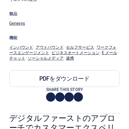
製品
Genesys
機能
インバウンド
·
アウトバウンド
·
セルフサービス
·
ワークフォ
ースエンゲージメント
·
ビジネスオートメーション
·
E メール
·
チャット
·
ソーシャルメディア
·
連携
PDFをダウンロード
SHARE THIS STORY
デジタルファーストのアプロ
ーチでカスタマーエクスペリ