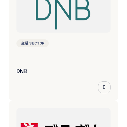
金融 SECTOR
DNB