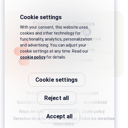
Cookie settings
Conéctate con Genesys
With your consent, this website uses
cookies and other technology for
Manténgase conectado con los últimos
functionality, analytics, personalization
artículos, historias de la industria,
and advertising. You can adjust your
actualizaciones de productos y más.
cookie settings at any time. Read our
cookie policy
for details.
Suscríbase al boletín
Cookie settings
Términos de uso
Política de privacidad
Reject all
Suscripción por correo electrónico
Accesibilidad
Mapa del sitio
Cookie settings
Cookie policy
Accept all
Derechos de autor © 2026 Genesys. Todos los derechos
reservados.