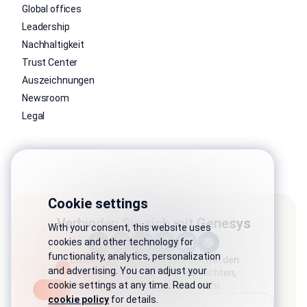
Global offices
Leadership
Nachhaltigkeit
Trust Center
Auszeichnungen
Newsroom
Legal
Cookie settings
Verbinden Sie sich mit Genesys
With your consent, this website uses
cookies and other technology for
functionality, analytics, personalization
Bleiben Sie auf dem Laufenden mit den
and advertising. You can adjust your
neuesten Artikeln, Branchenberichten,
cookie settings at any time. Read our
Produktaktualisierungen und mehr.
cookie policy
for details.