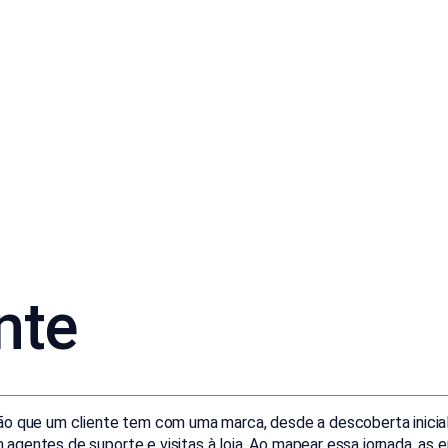
nte
ção que um cliente tem com uma marca, desde a descoberta inici
agentes de suporte e visitas à loja. Ao mapear essa jornada, as