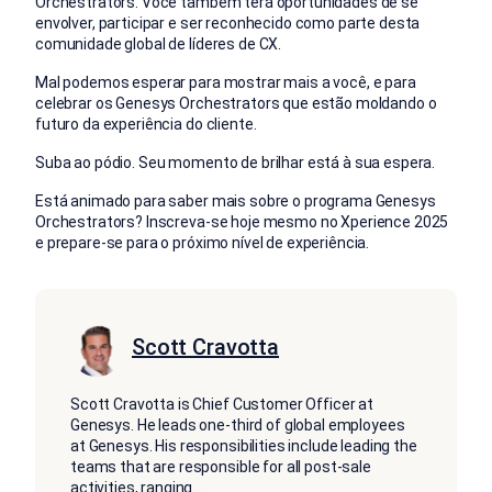
Orchestrators. Você também terá oportunidades de se
envolver, participar e ser reconhecido como parte desta
comunidade global de líderes de CX.
Mal podemos esperar para mostrar mais a você, e para
celebrar os Genesys Orchestrators que estão moldando o
futuro da experiência do cliente.
Suba ao pódio. Seu momento de brilhar está à sua espera.
Está animado para saber mais sobre o programa Genesys
Orchestrators?
Inscreva-se hoje mesmo no Xperience 2025
e prepare-se para o próximo nível de experiência.
Scott Cravotta
Scott Cravotta is Chief Customer Officer at
Genesys. He leads one-third of global employees
at Genesys. His responsibilities include leading the
teams that are responsible for all post-sale
activities, ranging
...