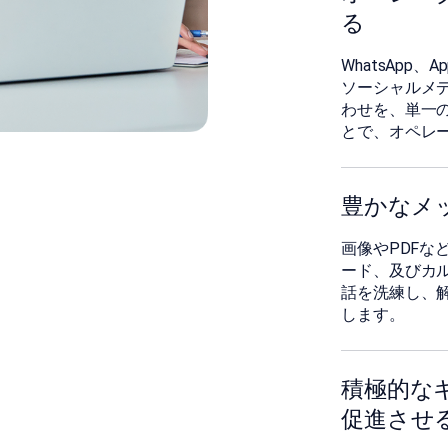
る
󠀰WhatsApp、
ソーシャルメデ
わせを、単一
とで、オペレ
󠀰豊かな
󠀰画像やPD
ード、及びカルーセ
話を洗練し、
します。
積極的な
促進させ