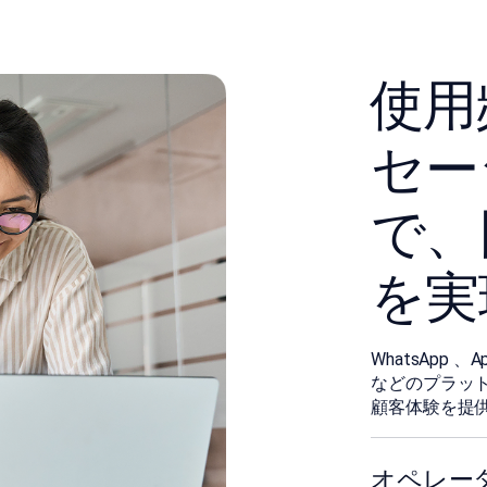
󠀰
セー
で、
を実
󠀰WhatsApp 、A
などのプラッ
顧客体験を提
オペレー