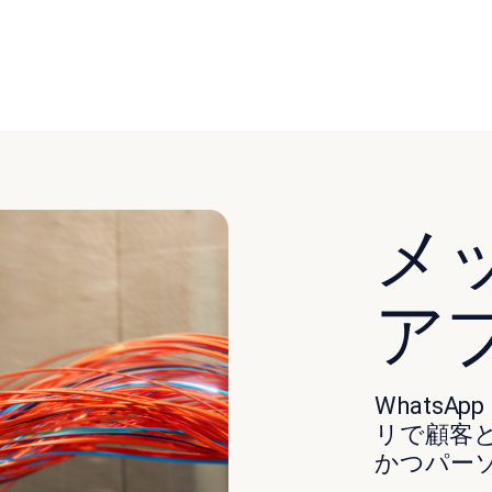
メ
ア
Whats
リで顧客
かつパー