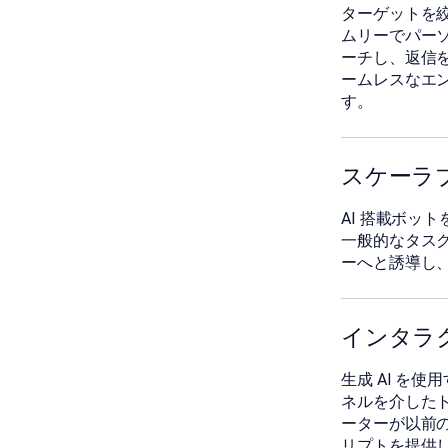
ターゲットを
ムリーでパー
ーチし、返信
ームレスなエ
す。
󠀰スケー
󠀰AI 搭載
一般的なタス
ーへと誘導し
󠀰インタ
󠀰生成 AI
ネルを介したトラン
ーターが以前
リプトを提供