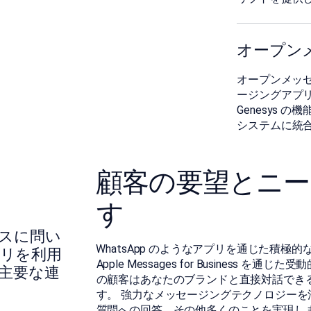
オープンメ
󠀰オープンメ
ージングアプ
Genesys 
システムに統
󠀰顧客の要望とニ
す
ビスに問い
󠀰WhatsApp のようなアプリを通じた積
リを利用
Apple Messages for Business を
を主要な連
の顧客はあなたのブランドと直接対話でき
す。󠀲󠀤󠀣󠀳 󠀰強力なメッセージングテクノ
質問への回答、その他多くのことを実現し