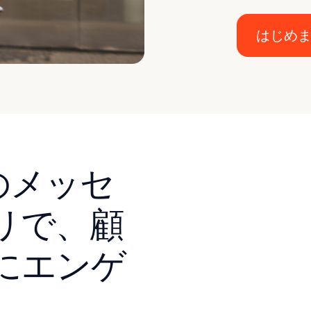
󠀰はじめ
などのメッセ
リで、顧
にエンゲ