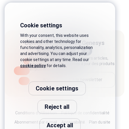
Cookie settings
With your consent, this website uses
cookies and other technology for
Connectez-vous avec Genesys
functionality, analytics, personalization
and advertising. You can adjust your
Restez connecté avec les derniers articles,
cookie settings at any time. Read our
nouvelles du secteur, mises à jour des produits
cookie policy
for details.
et plus encore.
Abonnez-vous à la newsletter
Cookie settings
Reject all
Conditions d'utilisation
Politique de confidentialité
Abonnement par e-mail
Accessibilité
Plan du site
Accept all