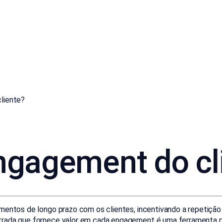
liente?
engagement do cl
namentos de longo prazo com os clientes, incentivando a repetiç
trada que fornece valor em cada engagement é uma ferramenta po