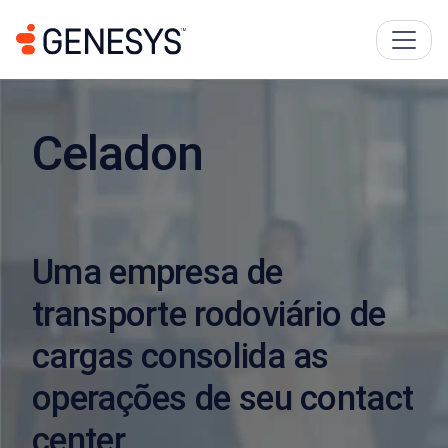
Celadon
Uma empresa de
transporte rodoviário de
cargas consolida as
operações de seu contact
center