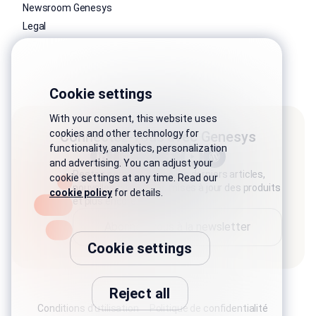
Newsroom Genesys
Legal
Cookie settings
With your consent, this website uses
cookies and other technology for
Connectez-vous avec Genesys
functionality, analytics, personalization
and advertising. You can adjust your
Restez connecté avec les derniers articles,
cookie settings at any time. Read our
nouvelles du secteur, mises à jour des produits
cookie policy
for details.
et plus encore.
Abonnez-vous à la newsletter
Cookie settings
Reject all
Conditions d'utilisation
Politique de confidentialité