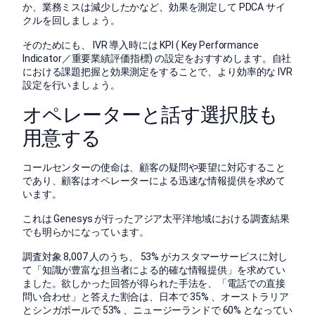
か、業務ミスは減少したかなど、効果を測定して PDCA サイ
クルを回しましょう。
そのためにも、 IVR 導入時には KPI ( Key Performance
Indicator／重要業績評価指標) の設定をおすすめします。自社
における課題把握と効果測定をすることで、より効率的な IVR
設定を行いましょう。
オペレーターと話す選択肢も
用意する
コールセンターの使命は、顧客の疑問や要望に対応すること
であり、顧客はオペレーターによる迅速な情報提供を求めて
います。
これは Genesys が行ったアジア太平洋地域における調査結果
でも明らかになっています。
調査対象 8,007 人のうち、 53% がカスタマーサービスに対し
て「知識が豊富な担当者による的確な情報提供」を求めてい
ました。欲しかった回答が得られた手法を、「電話での直接
問い合わせ」と答えた割合は、日本で 35% 、オーストラリア
とシンガポールで 53% 、ニュージーランドで 60% となってい