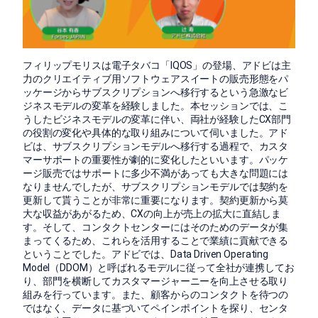
フィリップモリスは電子タバコ「IQOS」の登場、アドビは主
力のクリエイティブ用ソフトウェアスイートの販売形態をパ
ッケージからサブスクリプションへ移行するという急激なビ
ジネスモデルの変革を経験しました。本セッションでは、こ
うしたビジネスモデルの変革に伴い、両社が経験したCX部門
の役割の変化や具体的な取り組みについて伺いました。アド
ビは、サブスクリプションモデルへ移行する過程で、カスタ
マーサポートの重要性が劇的に変化したといいます。パッケ
ージ販売ではサポートに多少不満があっても大きな問題には
なりませんでしたが、サブスクリプションモデルでは契約を
更新して貰うことが非常に重要になります。契約更新から莫
大な収益があがるため、CXの向上が売上の拡大に直結しま
す。そして、コンタクトセンターにはそのためのデータが集
まってくるため、これらを活用することで業績に貢献できる
ということでした。アドビでは、Data Driven Operating
Model（DDOM）と呼ばれるモデルに従って全社が連携してお
り、部門を横断してカスタマージャーニーを向上させる取り
組みを行っています。また、顧客からのコンタクトを待つの
ではなく、データに基づいてペインポイントを探り、センタ