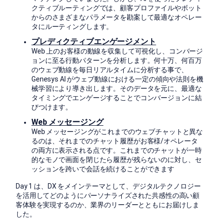
クティブルーティングでは、顧客プロファイルやボット
からのさまざまなパラメータを勘案して最適なオペレー
タにルーティングします。
プレディクティブエンゲージメント
Web 上のお客様の動線を収集して可視化し、コンバージ
ョンに至る行動パターンを分析します。何十万、何百万
のウェブ動線を毎日リアルタイムに分析する事で、
Genesys AI がウェブ動線における一定の傾向や法則を機
械学習により導き出します。そのデータを元に、最適な
タイミングでエンゲージすることでコンバージョンに結
びつけます。
Web メッセージング
Web メッセージングがこれまでのウェブチャットと異な
るのは、それまでのチャット履歴がお客様/オペレータ
の両方に表示される点です。これまでのチャットが一時
的なモノで画面を閉じたら履歴が残らないのに対し、セ
ッションを跨いで会話を続けることができます
Day 1 は、DX をメインテーマとして、デジタルテクノロジー
を活用してどのようにパーソナライズされた共感性の高い顧
客体験を実現するのか、業界のリーダーとともにお届けしま
した。