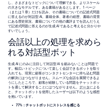
し、さまざまなトピックについて理解できる、よりスケール
の大きなモデルです。ある書籍があるとします。1 ページ
（または 1 章）だけを読み、その書籍についての記述式問題
に答えるのが対話型 AI。書籍全体、著者の経歴、書籍の背景
にある歴史状況、書籍についての他の書評までを読んだうえ
で記述式問題に答えるのが生成 AI であると考えると分かりや
すいでしょう。
会話以上の処理を求めら
れる対話型ボット
生成 AI にのみに注目して対話型 AI を顧みないことは問題で
す。幅広いトピックについて楽しく会話できるボットを取り
入れても、現実に顧客がコンタクトセンターに持ち込む問題
の解決にはつながりません。スムーズな会話を展開できるよ
うにしたところで、顧客が経験している問題をチャットボッ
トを通して解決することにはつながりません。
データ
による
と、チャットボットを使用したユーザーは以下のような感想
を抱いています。
77%：チャットボットにストレスを感じる