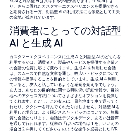
成 AI と対話型 AI は共存する余地があります。生成 AI によ
り、さらに優れたカスタマーエクスペリエンスを提供できる
と期待される一方、対話型 AI の利用方法にも依然として工夫
の余地が残されています。
消費者にとっての対話型
AI と生成 AI
カスタマーエクスペリエンスに生成 AI と対話型 AI のどちらを
利用するかは、消費者と、製品やサービスを提供する企業と
の会話の性質に応じて変わります。生成 AI を利用した会話
は、スムーズで自然な文章を通し、幅広いトピックについて
の情報を提供することを目的としています。生成 AI を利用し
ていると、友人と話しているような感覚を覚えるでしょう。
友人は、あなたの目的地に関する興味深い詳細情報や、目的
地へのアクセス方法についてさまざまなオプションを提供し
てくれます。ただし、この友人は、目的地まで車で送ってく
れたり、タクシーを呼んでくれたりはしません。対話型 AI を
利用した場合は、より限定されたトピックについての、無機
質な会話となります。会話はデジタルデータ、あるいは音声
を通して行われます。従来の「はいの場合は 1 を、いいえの
場合は 2 を押してください」のような操作を必要とした IVR