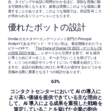
合、タイピングや会話に時間がかかるほど、深刻な危険に陥
る可能性が高くなります。顧客は実際にこのような場面に遭
遇することがあります。このような場面では、対話型 AI こそ
が求められるソリューションとなります。
優れたボットの設計
Omdia のカスタマーエンゲージメント部門の Principal
Analystであるデビッド・マイロン氏は、最近開催されたウェ
ビナーの中で、「
The State of Digital CX 2023（デジタル CX
の現状 2023 年版）
」レポートから引用する形で、AI を成功
に導くためにすべきこと、すべきでないことを挙げていま
す。いくつかの統計やインサイトについて概要を紹介してい
ますが、会話の自動化に向けた AI 導入が成功するかどうかを
見極める際に重要となる 1 つの統計があります。
63%
コンタクトセンターにおいて AI の導入に
より高い価値を提供できている主な理由と
して、AI 導入による成果を重視した戦略を
策定していることを挙げた企業の割合