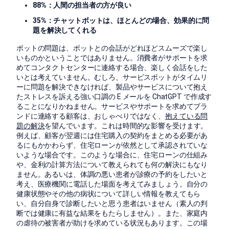
88%：人間の担当者の方が良い
35%：チャットボットは、ほとんどの場合、効果的に問
題を解決してくれる
ボットの問題は、ボットとの会話がどれほどスムーズで楽し
いものかということではありません。消費者がサポートを求
めてコンタクトセンターに連絡する場合、楽しく会話をした
いとは考えていません。むしろ、サービスボットがタイムリ
ーに問題を解決できなければ、製品やサービスについて抱え
たストレスを訴える強い口調の E メールを ChatGPT で作成す
ることになりかねません。サービスやサポートを求めてブラ
ンドに連絡する顧客は、おしゃべりではなく、
抱えている問
題の解決
を望んでいます。これは時間的な影響を受けます。
例えば、顧客が翌週には住宅購入の契約をまとめる必要があ
るにもかかわらず、住宅ローンが依然として承認されていな
いような場合です。このような場合に、住宅ローンの仕組み
や、金利の計算方法について教えられても何の解決にもなり
ません。あるいは、体調の悪い患者が診療の予約をしたいと
考え、医療機関に電話した場面を考えてみましょう。自分の
健康状態やその他の病状について詳しい情報を教えてもら
い、自分自身で診断したいと思う患者はいません（素人の判
断では健康に有益な結果をもたらしません）。また、家庭内
の虐待の被害者が助けを求めている状況もあります。この場