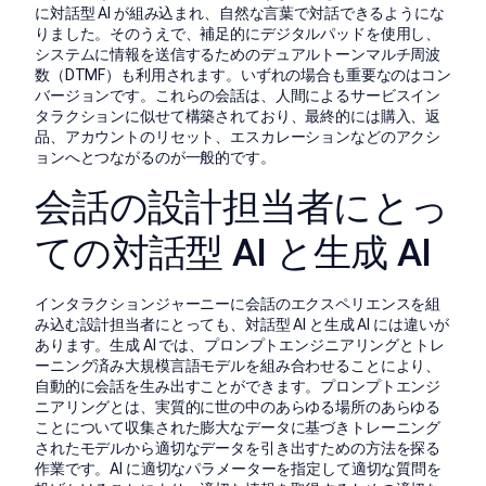
に対話型 AI が組み込まれ、自然な言葉で対話できるようにな
りました。そのうえで、補足的にデジタルパッドを使用し、
システムに情報を送信するためのデュアルトーンマルチ周波
数（DTMF）も利用されます。いずれの場合も重要なのはコン
バージョンです。これらの会話は、人間によるサービスイン
タラクションに似せて構築されており、最終的には購入、返
品、アカウントのリセット、エスカレーションなどのアクシ
ョンへとつながるのが一般的です。
会話の設計担当者にとっ
ての対話型 AI と生成 AI
インタラクションジャーニーに会話のエクスペリエンスを組
み込む設計担当者にとっても、対話型 AI と生成 AI には違いが
あります。生成 AI では、プロンプトエンジニアリングとトレ
ーニング済み大規模言語モデルを組み合わせることにより、
自動的に会話を生み出すことができます。プロンプトエンジ
ニアリングとは、実質的に世の中のあらゆる場所のあらゆる
ことについて収集された膨大なデータに基づきトレーニング
されたモデルから適切なデータを引き出すための方法を探る
作業です。AI に適切なパラメーターを指定して適切な質問を