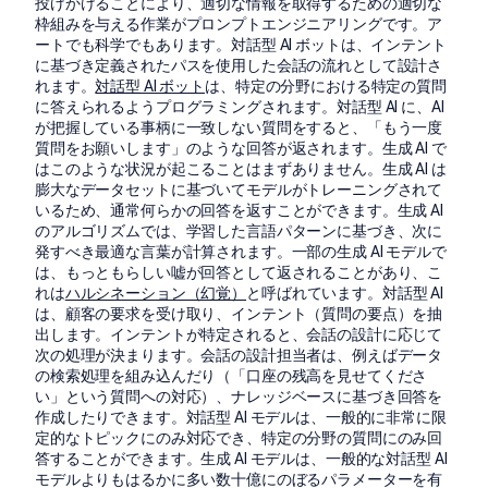
投げかけることにより、適切な情報を取得するための適切な
枠組みを与える作業がプロンプトエンジニアリングです。ア
ートでも科学でもあります。対話型 AI ボットは、インテント
に基づき定義されたパスを使用した会話の流れとして設計さ
れます。
対話型 AI ボット
は、特定の分野における特定の質問
に答えられるようプログラミングされます。対話型 AI に、AI
が把握している事柄に一致しない質問をすると、「もう一度
質問をお願いします」のような回答が返されます。生成 AI で
はこのような状況が起こることはまずありません。生成 AI は
膨大なデータセットに基づいてモデルがトレーニングされて
いるため、通常何らかの回答を返すことができます。生成 AI
のアルゴリズムでは、学習した言語パターンに基づき、次に
発すべき最適な言葉が計算されます。一部の生成 AI モデルで
は、もっともらしい嘘が回答として返されることがあり、こ
れは
ハルシネーション（幻覚）
と呼ばれています。対話型 AI
は、顧客の要求を受け取り、インテント（質問の要点）を抽
出します。インテントが特定されると、会話の設計に応じて
次の処理が決まります。会話の設計担当者は、例えばデータ
の検索処理を組み込んだり（「口座の残高を見せてくださ
い」という質問への対応）、ナレッジベースに基づき回答を
作成したりできます。対話型 AI モデルは、一般的に非常に限
定的なトピックにのみ対応でき、特定の分野の質問にのみ回
答することができます。生成 AI モデルは、一般的な対話型 AI
モデルよりもはるかに多い数十億にのぼるパラメーターを有