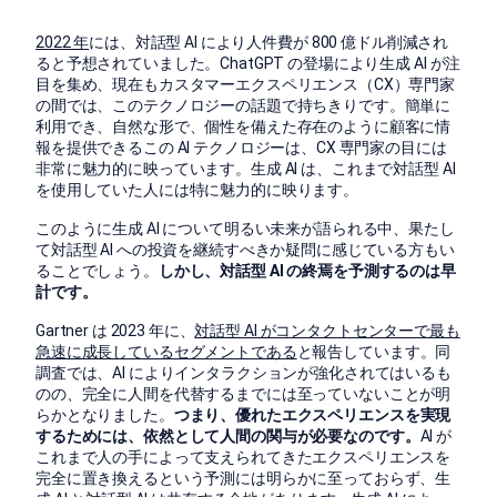
2022 年
には、対話型 AI により人件費が 800 億ドル削減され
ると予想されていました。ChatGPT の登場により生成 AI が注
目を集め、現在もカスタマーエクスペリエンス（CX）専門家
の間では、このテクノロジーの話題で持ちきりです。簡単に
利用でき、自然な形で、個性を備えた存在のように顧客に情
報を提供できるこの AI テクノロジーは、CX 専門家の目には
非常に魅力的に映っています。生成 AI は、これまで対話型 AI
を使用していた人には特に魅力的に映ります。
このように生成 AI について明るい未来が語られる中、果たし
て対話型 AI への投資を継続すべきか疑問に感じている方もい
ることでしょう。
しかし、対話型 AI の終焉を予測するのは早
計です。
Gartner は 2023 年に、
対話型 AI がコンタクトセンターで最も
急速に成長しているセグメントである
と報告しています。同
調査では、AI によりインタラクションが強化されてはいるも
のの、完全に人間を代替するまでには至っていないことが明
らかとなりました。
つまり、優れたエクスペリエンスを実現
するためには、依然として人間の関与が必要なのです。
AI が
これまで人の手によって支えられてきたエクスペリエンスを
完全に置き換えるという予測には明らかに至っておらず、生