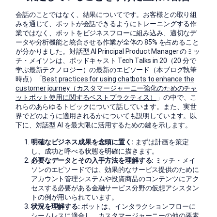
会話のことではなく、結果についてです。お客様との取り組
みを通じて、ボットが会話できるようにトレーニングする作
業ではなく、ボットをビジネスフローに組み込み、適切なデ
ータや分析機能と統合させる作業が全体の 85% を占めること
が分かりました。対話型 AI Principal Product Manager のミッ
チ・メイソンは、ポッドキャスト Tech Talks in 20（20 分で
学ぶ最新テクノロジー）の最新のエピソード（本ブログ執筆
時点）「
Best practices for using chatbots to enhance the
customer journey（カスタマージャーニー強化のためのチャ
ットボット使用に関するベストプラクティス）
」の中で、こ
れらのあらゆるトピックについて話しています。また、実世
界でどのように適用されるかについても説明しています。以
下に、対話型 AI を最大限に活用するための鍵を示します。
明確なビジネス成果を念頭に置く:
まずは計画を策定
し、成功と呼べる状態を明確に描きます。
必要なデータとその入手方法を理解する:
ミッチ・メイ
ソンのエピソードでは、効果的なサービス提供のために
アカウント管理システムや投資商品のコンテンツにアク
セスする必要がある金融サービス分野の仮想アシスタン
トの例が用いられています。
状況を理解する:
ボットは、インタラクションフローに
シームレスに適合し、カスタマージャーニーの他の要素