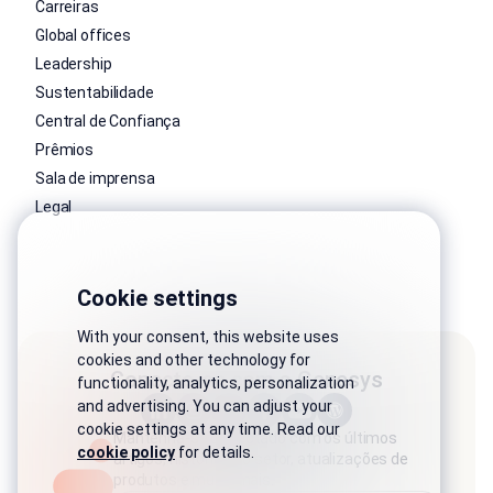
Carreiras
Global offices
Leadership
Sustentabilidade
Central de Confiança
Prêmios
Sala de imprensa
Legal
Cookie settings
With your consent, this website uses
cookies and other technology for
Conecte-se com a Genesys
functionality, analytics, personalization
and advertising. You can adjust your
cookie settings at any time. Read our
Mantenha-se conectado com os últimos
cookie policy
for details.
artigos, histórias do setor, atualizações de
produtos e muito mais.