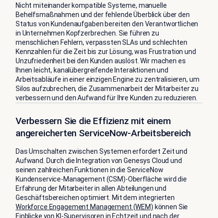
Nicht miteinander kompatible Systeme, manuelle
Behelfsmaßnahmen und der fehlende Überblick über den
Status von Kundenaufgaben bereiten den Verantwortlichen
in Unternehmen Kopfzerbrechen. Sie führen zu
menschlichen Fehlern, verpassten SLAs und schlechten
Kennzahlen für die Zeit bis zur Lösung, was Frustration und
Unzufriedenheit bei den Kunden auslöst. Wir machen es
Ihnen leicht, kanalübergreifende Interaktionen und
Arbeitsabläufe in einer einzigen Engine zu zentralisieren, um
Silos aufzubrechen, die Zusammenarbeit der Mitarbeiter zu
verbessern und den Aufwand für Ihre Kunden zu reduzieren.
Verbessern Sie die Effizienz mit einem
angereicherten ServiceNow-Arbeitsbereich
Das Umschalten zwischen Systemen erfordert Zeit und
Aufwand. Durch die Integration von Genesys Cloud und
seinen zahlreichen Funktionen in die ServiceNow
Kundenservice-Management (CSM)-Oberfläche wird die
Erfahrung der Mitarbeiter in allen Abteilungen und
Geschäftsbereichen optimiert. Mit dem integrierten
Workforce Engagement Management (WEM)
können Sie
Einblicke von KI-Supervisoren in Echtzeit und nach der