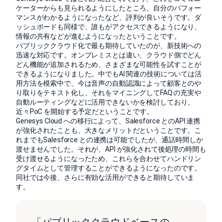
ケーターからも見られるようにしたところ、自分のパフォー
マンスがわかるようになったなど、評判が良いそうです。ダ
ッシュボードも同様で、誰もがアクセスできるようになり、
情報の共有などが進むようになったということです。
パブリッククラウド化で最も期待していたのが、新技術への
迅速な対応です。オンプレミスとは違い、クラウド側でどん
どん機能が追加されるため、さまざまな可能性を試すことが
できるようになりました。中でもAI 関連の技術については活
用方法を模索中で、今は音声の自動認識によって顧客とのや
り取りをテキスト化し、それをマイニングしてFAQ の充実や
自動ルーティングなどに活用できないかを検討しており、
近々PoC を開始する予定だということです。
Genesys Cloud への移行によって、Salesforce とのAPI 連携
が強化されたことも、大きなメリットだということです。こ
れまでもSalesforce との連携は可能でしたが、通話時間しか
渡せませんでした。それが、API が強化されて後処理の時間も
受け渡せるようになったため、これらを合わせてハンドリン
グタイムとして管理することができるようになったのです。
同社では今後、さらに有効な活用ができると期待していま
す。