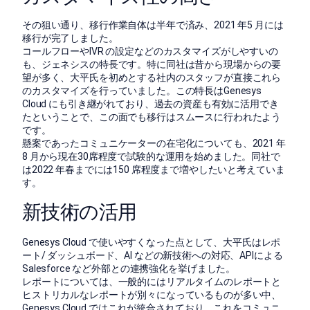
その狙い通り、移行作業自体は半年で済み、2021 年5 月には
移行が完了しました。
コールフローやIVR の設定などのカスタマイズがしやすいの
も、ジェネシスの特長です。特に同社は昔から現場からの要
望が多く、大平氏を初めとする社内のスタッフが直接これら
のカスタマイズを行っていました。この特長はGenesys
Cloud にも引き継がれており、過去の資産も有効に活用でき
たということで、この面でも移行はスムースに行われたよう
です。
懸案であったコミュニケーターの在宅化についても、2021 年
8 月から現在30席程度で試験的な運用を始めました。同社で
は2022 年春までには150 席程度まで増やしたいと考えていま
す。
新技術の活用
Genesys Cloud で使いやすくなった点として、大平氏はレポ
ート/ ダッシュボード、AI などの新技術への対応、APIによる
Salesforce など外部との連携強化を挙げました。
レポートについては、一般的にはリアルタイムのレポートと
ヒストリカルなレポートが別々になっているものが多い中、
Genesys Cloud ではこれが統合されており、これをコミュニ