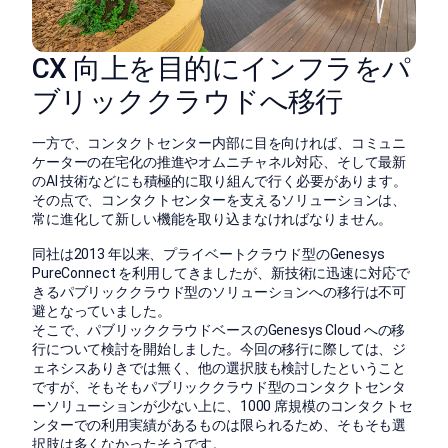
CX 向上を目的にインフラをパ
ブリッククラウドへ移行
一方で、コンタクトセンター内部に目を向ければ、コミュニ
ケーターの在宅化の推進やオムニチャネル対応、そして最新
のAI 技術などにも積極的に取り組んで行く必要があります。
その点で、コンタクトセンターを支えるソリューションは、
常に進化して新しい機能を取り込まなければなりません。
同社は2013 年以来、プライベートクラウド型のGenesys
PureConnect を利用してきましたが、新技術に迅速に対応で
きるパブリッククラウド型のソリューションへの移行は不可
避となっていました。
そこで、パブリッククラウドベースのGenesys Cloud への移
行について検討を開始しました。今回の移行に際しては、ジ
ェネシスありきでは無く、他の選択肢も検討したということ
ですが、そもそもパブリッククラウド型のコンタクトセンタ
ーソリューションが少ない上に、1000 席規模のコンタクトセ
ンターでの利用実績があるものは限られるため、そもそも選
択肢は多くなかったそうです。