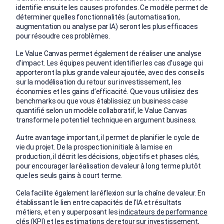
identifie ensuite les causes profondes. Ce modèle permet de
déterminer quelles fonctionnalités (automatisation,
augmentation ou analyse par IA) seront les plus efficaces
pour résoudre ces problèmes.
Le Value Canvas permet également de réaliser une analyse
d’impact. Les équipes peuvent identifier les cas d’usage qui
apporteront la plus grande valeur ajoutée, avec des conseils
sur la modélisation du retour sur investissement, les
économies et les gains d’efficacité. Que vous utilisiez des
benchmarks ou que vous établissiez un business case
quantifié selon un modèle collaboratif, le Value Canvas
transforme le potentiel technique en argument business.
Autre avantage important, il permet de planifier le cycle de
vie du projet. De la prospection initiale à la mise en
production, il décrit les décisions, objectifs et phases clés,
pour encourager la réalisation de valeur à long terme plutôt
que les seuls gains à court terme.
Cela facilite également la réflexion sur la chaîne de valeur. En
établissant le lien entre capacités de l’IA et résultats
métiers, et en y superposant les
indicateurs de performance
clés
(KPI) et les estimations de retour sur investissement,