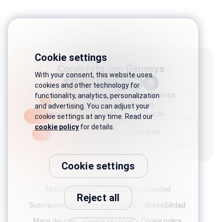
Cookie settings
Conéctate con Genesys
With your consent, this website uses
cookies and other technology for
Manténgase conectado con los últimos
functionality, analytics, personalization
artículos, historias de la industria,
and advertising. You can adjust your
actualizaciones de productos y más.
cookie settings at any time. Read our
cookie policy
for details.
Suscríbase al boletín
Cookie settings
Términos de uso
Política de privacidad
Reject all
Suscripción por correo electrónico
Accesibilidad
Mapa del sitio
Cookie settings
Cookie policy