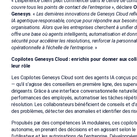
«
L’expérience client peut commencer dans le centre de contact
couvre tous les points de contact de l’entreprise
», déclare
O
Genesys
. «
Les dernières innovations de Genesys Cloud ref
IA agentique responsable, conçue pour répondre aux besoi
organisations. Alors que les entreprises cherchent à unifie
offre une base où agents intelligents, automatisation et don
sécurité pour accélérer les résolutions, renforcer la personnali
opérationnelle à l’échelle de l’entreprise.
»
Copilotes Genesys Cloud : enrichis pour donner aux col
leur rôle
Les Copilotes Genesys Cloud sont des agents IA conçus po
— qu’il s’agisse des conseillers en première ligne, des super
dirigeants. Grâce à une interface conversationnelle naturell
performances des employés, automatiser les tâches répétit
résolution. Les collaborateurs bénéficient de conseils et d
des problèmes, détecter des anomalies et identifier des ris
Propulsés par des compétences IA modulaires, ces copilot
autonome, en prenant des décisions et en agissant selon le 
l’utilisateur et les autorisations de l’entreprise. Développ