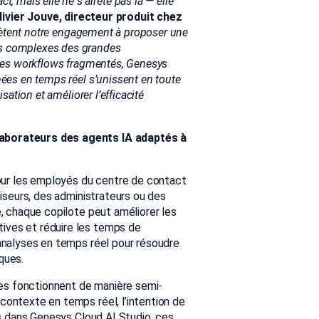
, mais elle ne s’arrête pas là — elle
livier Jouve, directeur produit chez
lètent notre engagement à proposer une
ns complexes des grandes
r des workflows fragmentés, Genesys
nées en temps réel s’unissent en toute
sation et améliorer l’efficacité
laborateurs des agents IA adaptés à
ur les employés du centre de contact
viseurs, des administrateurs ou des
e, chaque copilote peut améliorer les
ives et réduire les temps de
’analyses en temps réel pour résoudre
ques.
es fonctionnent de manière semi-
contexte en temps réel, l’intention de
ées dans Genesys Cloud AI Studio, ces