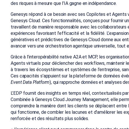
des risques à mesure que l’IA gagne en indépendance.
Genesys répond à ce besoin avec ses Copilotes et Agents v
Genesys Cloud. Ces fonctionnalités, conçues pour fournir 
travaillent de manière responsable avec les collaborateurs e
expériences favorisant l’efficacité et la fidélité. L’expansi
génératives et prédictives de Genesys Cloud donne aux ent
avancer vers une orchestration agentique universelle, tout 
Grâce à l’interopérabilité native A2A et MCP, les organisatio
Agents virtuels pour déclencher des workflows, maintenir 
à travers les écosystèmes et systèmes de l’entreprise, san
Ces capacités s’appuient sur la plateforme de données év
Event Data Platform
), qui rapproche données et analyses des
L’EDP fournit des insights en temps réel, contextualisés par
Combinée à Genesys Cloud Journey Management, elle perme
comprendre la manière dont les clients se déplacent entre l
qui fonctionne, de combler les lacunes et d’améliorer les e
renforcée et des résultats plus solides.