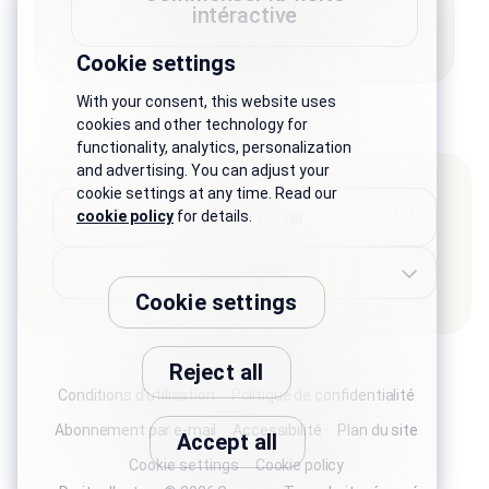
intéractive
Cookie settings
With your consent, this website uses
cookies and other technology for
functionality, analytics, personalization
and advertising. You can adjust your
cookie settings at any time. Read our
Nous contacter
cookie policy
for details.
Cookie settings
Reject all
Conditions d'utilisation
Politique de confidentialité
Abonnement par e-mail
Accessibilité
Plan du site
Accept all
Cookie settings
Cookie policy