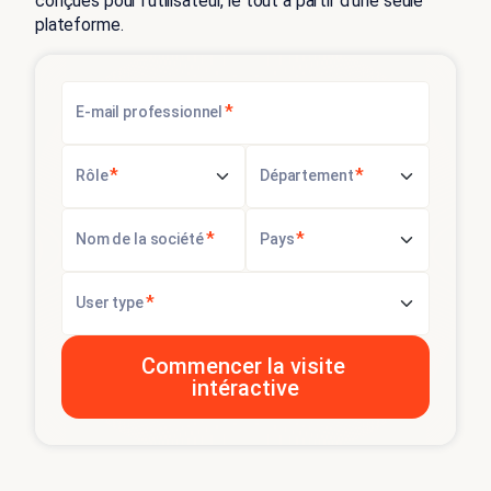
conçues pour l’utilisateur, le tout à partir d’une seule
plateforme.
*
E-mail professionnel
*
*
Rôle
Département
*
*
Nom de la société
Pays
*
User type