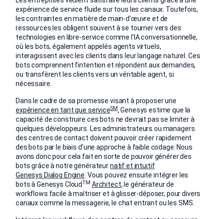
Les entreprises veulent satisfaire leurs clients grâce à une
expérience de service fluide sur tous les canaux. Toutefois,
les contraintes en matière de main-d’œuvre et de
ressources les obligent souvent à se tourner vers des
technologies en libre-service comme l’IA conversationnelle,
où les bots, également appelés agents virtuels,
interagissent avec les clients dans leur langage naturel. Ces
bots comprennent l’intention et répondent aux demandes,
ou transfèrent les clients vers un véritable agent, si
nécessaire.
Dans le cadre de sa promesse visant à proposer une
SM
expérience en tant que service
, Genesys estime que la
capacité de construire ces bots ne devrait pas se limiter à
quelques développeurs. Les administrateurs ou managers
des centres de contact doivent pouvoir créer rapidement
des bots par le biais d’une approche à faible codage. Nous
avons donc pour cela fait en sorte de pouvoir générer des
bots grâce à notre générateur
natif et intuitif
Genesys Dialog Engine
. Vous pouvez ensuite intégrer les
TM
bots à Genesys Cloud
Architect
, le générateur de
workflows facile à maîtriser et à glisser-déposer, pour divers
canaux comme la messagerie, le chat entrant ou les SMS.