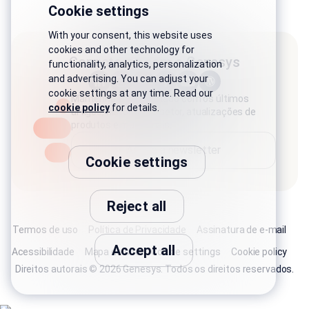
Cookie settings
With your consent, this website uses
cookies and other technology for
Conecte-se com a Genesys
functionality, analytics, personalization
and advertising. You can adjust your
cookie settings at any time. Read our
Mantenha-se conectado com os últimos
cookie policy
for details.
artigos, histórias do setor, atualizações de
produtos e muito mais.
Assine a newsletter
Cookie settings
Reject all
Termos de uso
Política de Privacidade
Assinatura de e-mail
Accept all
Acessibilidade
Mapa do site
Cookie settings
Cookie policy
Direitos autorais © 2026 Genesys. Todos os direitos reservados.