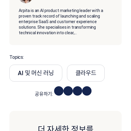
Arpita is an AI product marketing leader with a
proven track record of launching and scaling
enterprise SaaS and customer experience
solutions. She specialises in transforming
technical innovation into clear,
...
Topics:
AI 및 머신 러닝
클라우드
공유하기:
더 자세한 정보를