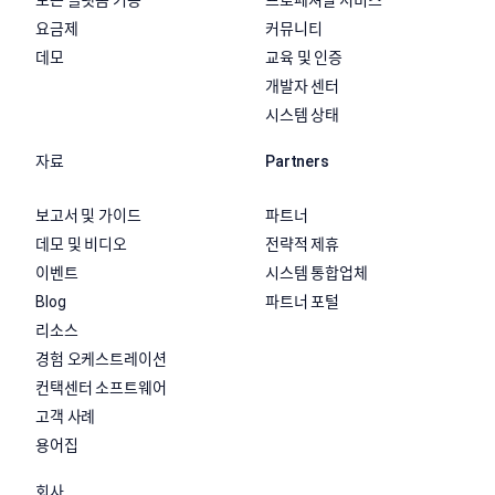
모든 플랫폼 기능
프로페셔널 서비스
요금제
커뮤니티
데모
교육 및 인증
개발자 센터
시스템 상태
자료
Partners
보고서 및 가이드
파트너
데모 및 비디오
전략적 제휴
이벤트
시스템 통합업체
Blog
파트너 포털
리소스
경험 오케스트레이션
컨택센터 소프트웨어
고객 사례
용어집
회사