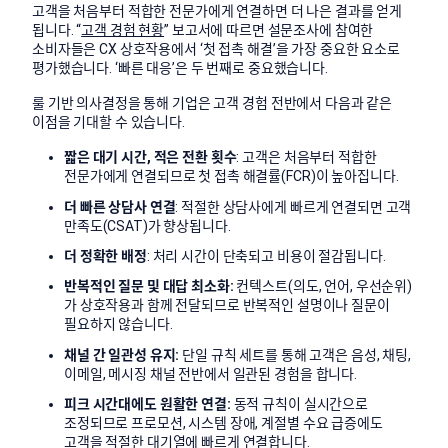
고객을 처음부터 적합한 전문가에게 연결하면 더 나은 결과를 얻게
됩니다. “
고객 경험 현황
” 보고서에 따르면 설문조사에 참여한
소비자들은 CX 상호작용에서 ‘첫 접촉 해결’을 가장 중요한 요소로
평가했습니다. ‘빠른 대응’은 두 번째로 중요했습니다.
룰 기반 의사결정을 통해 기업은 고객 경험 전반에서 다음과 같은
이점을 기대할 수 있습니다.
짧은 대기 시간, 적은 전환 횟수
: 고객은 처음부터 적합한
전문가에게 연결되므로 첫 접촉 해결률(FCR)이 높아집니다.
더 빠른 상담사 연결
: 적절한 상담사에게 빠르게 연결되면 고객
만족도(CSAT)가 향상됩니다.
더 정확한 배정
: 처리 시간이 단축되고 비용이 절감됩니다.
반복적인 질문 및 대답 최소화:
컨텍스트(의도, 언어, 우선순위)
가 상호작용과 함께 전달되므로 반복적인 설명이나 질문이
필요하지 않습니다.
채널 간 일관성 유지:
단일 규칙 세트를 통해 고객은 음성, 채팅,
이메일, 메시징 채널 전반에서 일관된 경험을 합니다.
피크 시간대에도 원활한 연결:
동적 규칙이 실시간으로
조정되므로 프로모션, 시스템 장애, 계절별 수요 급증에도
고객을 적절한 대기열에 빠르게 연결합니다.