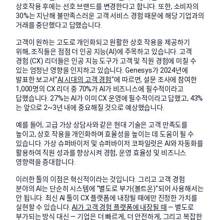
상호작용 후에는 선호 브랜드를 변경한다고 합니다. 또한, 소비자의
30%는 지난해 불만족스러운 고객 서비스 경험 때문에 해당 기업과의
거래를 중단했다고 답했습니다.
고객이 원하는 고도로 개인화되고 원활한 상호 작용을 제공하기
위해, 조직들은 점점 더 인공 지능(AI)에 주목하고 있습니다. 고객
경험 (CX) 리더들은 인공 지능 도구가 고객 및 직원 경험에 미칠 수
있는 엄청난 영향을 인지하고 있습니다. Genesys가 2024년에
발표한 보고서”
AI 시대의 고객 경험
“에 따르면, 설문 조사에 참여한
1,000명의 CX 리더 중 70%가 AI가 비즈니스에 필수적이라고
답했습니다. 27%는 AI가 이미 CX 운영에 필수적이라고 답했고, 43%
는 앞으로 2~3년 내에 중요해질 것으로 예상했습니다.
예를 들어, 고급 가상 상담사와 같은 현대 기술은 고객 만족도를
높이고, 상호 작용을 개인화하며 효율성을 높이는 데 도움이 될 수
있습니다. 가상 슈퍼바이저 및 슈퍼바이저 코파일럿은 AI와 자동화를
활용하여 직원 성과를 향상시켜 경험, 운영 효율성 및 비즈니스
영향력을 증대합니다.
이러한 툴의 이점은 혁신적이라는 것입니다. 그리고 고객 경험
분야의 AI는 단순히 시스템에 “별도로 부가(볼트온)”되어 사용해서는
안 됩니다. 최신 AI 툴이 CX 플랫폼에 내장될 때에만 진정한 가치를
실현할 수 있습니다.
AI가 고객 경험 플랫폼에 내장될 때
— 별도로
부가되는 방식 대신 — 기업은 더 빠르게, 더 안전하게, 그리고 복잡한