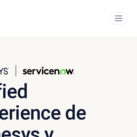
fied
erience de
esys y