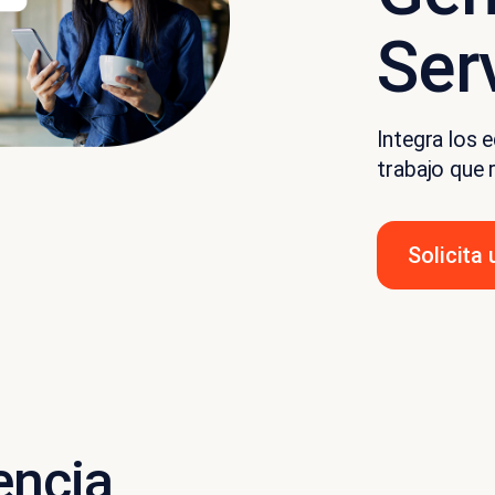
Ser
Integra los e
trabajo que 
Solicita
encia