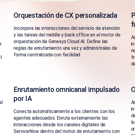
Orquestación de CX personalizada
P
f
Incorpora las interacciones del servicio de atención
y las tareas del middle y back office en el motor de
A
orquestación de Genesys Cloud AI. Define las
e
i
reglas de enrutamiento una vez y adminístralas de
n
forma centralizada con facilidad.
l
t
d
n
Enrutamiento omnicanal impulsado
O
por IA
al
A
i
Conecta automáticamente a los clientes con los
d
agentes adecuados. Enruta externamente las
l
interacciones desde los canales digitales de
u
ServiceNow dentro del motor de enrutamiento con