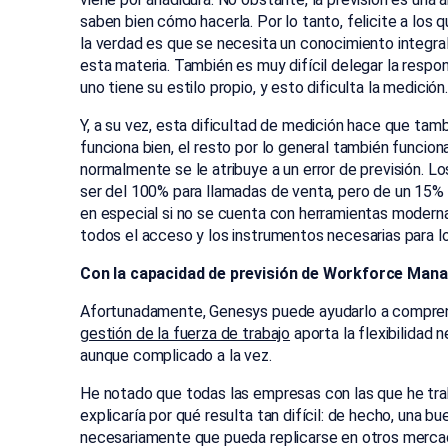
saben bien cómo hacerla. Por lo tanto, felicite a los q
la verdad es que se necesita un conocimiento integral
esta materia. También es muy difícil delegar la respo
uno tiene su estilo propio, y esto dificulta la medición.
Y, a su vez, esta dificultad de medición hace que tambi
funciona bien, el resto por lo general también funcion
normalmente se le atribuye a un error de previsión.
ser del 100% para llamadas de venta, pero de un 15% p
en especial si no se cuenta con herramientas moderna
todos el acceso y los instrumentos necesarias para lo
Con la capacidad de previsión de Workforce Manag
Afortunadamente, Genesys puede ayudarlo a comprend
gestión de la fuerza de trabajo
aporta la flexibilidad
aunque complicado a la vez.
He notado que todas las empresas con las que he trab
explicaría por qué resulta tan difícil: de hecho, una b
necesariamente que pueda replicarse en otros mercado