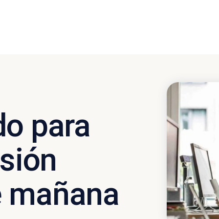
do para
isión
e mañana