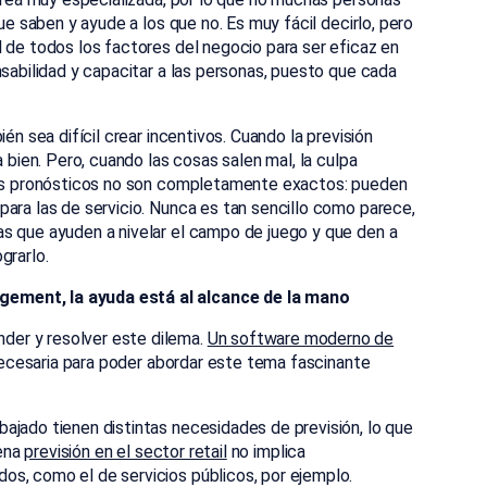
ue saben y ayude a los que no. Es muy fácil decirlo, pero
 de todos los factores del negocio para ser eficaz en
nsabilidad y capacitar a las personas, puesto que cada
én sea difícil crear incentivos. Cuando la previsión
a bien. Pero, cuando las cosas salen mal, la culpa
 Los pronósticos no son completamente exactos: pueden
ara las de servicio. Nunca es tan sencillo como parece,
s que ayuden a nivelar el campo de juego y que den a
grarlo.
ement, la ayuda está al alcance de la mano
er y resolver este dilema.
Un software moderno de
 necesaria para poder abordar este tema fascinante
ajado tienen distintas necesidades de previsión, lo que
uena
previsión en el sector retail
no implica
s, como el de servicios públicos, por ejemplo.