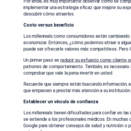
Por ende, es muy importante observar cómo se compor
implementar una estrategia eficaz que mejore su exper
descubrir cómo atraerlos.
Costo versus beneficio
Los millennials como consumidores están cambiando el
economizar. Entonces, ¿cómo podemos atraer a alguie
puede ser ofrecerle valores más competitivos. Pero l
Un primer paso es
reducir su esfuerzo como cliente o
patrones de comportamiento. También, es necesario aña
comprobar que vale la pena invertir en usted.
Recuerde que siempre están buscando información; así
que empiecen a prestar más atención a su institución.
Establecer un vínculo de confianza
Los millennials tienen dificultades para confiar en la
se extiende a los profesionales médicos. En muchas o
Google para obtener consejos de salud y nutrición o pa