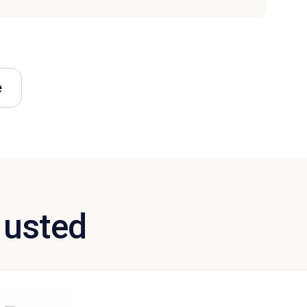
e
 usted