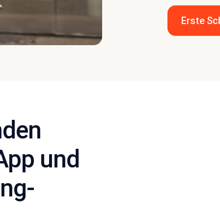
Erste Sc
nden
sApp und
ng-