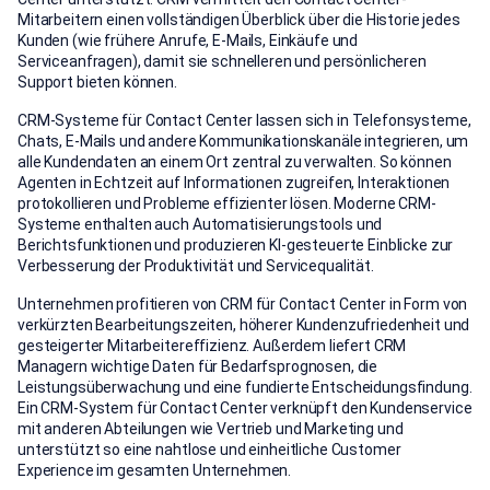
Mitarbeitern einen vollständigen Überblick über die Historie jedes
Kunden (wie frühere Anrufe, E-Mails, Einkäufe und
Serviceanfragen), damit sie schnelleren und persönlicheren
Support bieten können.
CRM-Systeme für Contact Center lassen sich in Telefonsysteme,
Chats, E-Mails und andere Kommunikationskanäle integrieren, um
alle Kundendaten an einem Ort zentral zu verwalten. So können
Agenten in Echtzeit auf Informationen zugreifen, Interaktionen
protokollieren und Probleme effizienter lösen. Moderne CRM-
Systeme enthalten auch Automatisierungstools und
Berichtsfunktionen und produzieren KI-gesteuerte Einblicke zur
Verbesserung der Produktivität und Servicequalität.
Unternehmen profitieren von CRM für Contact Center in Form von
verkürzten Bearbeitungszeiten, höherer Kundenzufriedenheit und
gesteigerter Mitarbeitereffizienz. Außerdem liefert CRM
Managern wichtige Daten für Bedarfsprognosen, die
Leistungsüberwachung und eine fundierte Entscheidungsfindung.
Ein CRM-System für Contact Center verknüpft den Kundenservice
mit anderen Abteilungen wie Vertrieb und Marketing und
unterstützt so eine nahtlose und einheitliche Customer
Experience im gesamten Unternehmen.