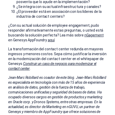
posventa que lo ayude en la implementación?
¿Se integra con su actual infraestructura y canales?
¿El proveedor está en asociación con los líderes de la
industria de contact centers?
¿Con su actual solución de employee engagement, pudo
responder afirmativamente estas preguntas, o usted está
buscando la solución perfecta? Lea más sobre
nGagement
en Genesys AppFoundry
aquí
.
La transformación del contact center redunda en mayores
ingresos y menores costos. Sepa cómo justificar la inversión
en la modernización del contact center en el whitepaper de
Genesys
Construir un caso de negocio para modernizar el
contact center
.
Jean-Marc Robillard es coautor de este blog. Jean-Marc Robillard
es especialista en tecnología con más de 15 años de experiencia
en análisis de datos, gestión de la fuerza de trabajo,
comunicaciones unificadas y seguridad de bases de datos. Ha
ocupado diversos cargos en gestión de productos y marketing
en Oracle corp. y Dronos Systems, entre otras empresas. En la
actualidad, es director de Marketing en nGUVU, un partner de
Genesys y miembro de AppFoundry que ofrece soluciones de