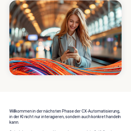
󠀰Willkommen in der nächsten Phase der CX-Automatisierung,
in der KI nicht nur interagieren, sondern auch konkret handeln
kann.󠀲󠀢󠀡󠀳