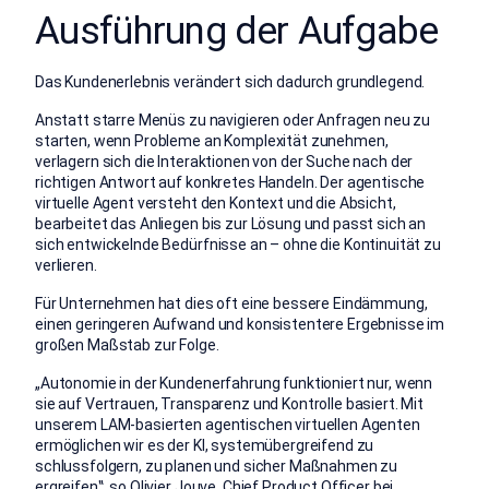
Ausführung der Aufgabe󠀲󠀥󠀤󠀳
󠀰Das Kundenerlebnis verändert sich dadurch grundlegend.
󠀰Anstatt starre Menüs zu navigieren oder Anfragen neu zu
starten, wenn Probleme an Komplexität zunehmen,
verlagern sich die Interaktionen von der Suche nach der
richtigen Antwort auf konkretes Handeln.󠀲󠀥󠀦󠀳 󠀰Der agentische
virtuelle Agent versteht den Kontext und die Absicht,
bearbeitet das Anliegen bis zur Lösung und passt sich an
sich entwickelnde Bedürfnisse an – ohne die Kontinuität zu
verlieren.
󠀰Für Unternehmen hat dies oft eine bessere Eindämmung,
einen geringeren Aufwand und konsistentere Ergebnisse im
großen Maßstab zur Folge.
„Autonomie in der Kundenerfahrung funktioniert nur, wenn
sie auf Vertrauen, Transparenz und Kontrolle basiert.󠀲󠀥󠀩󠀳 󠀰Mit
unserem LAM-basierten agentischen virtuellen Agenten
ermöglichen wir es der KI, systemübergreifend zu
schlussfolgern, zu planen und sicher Maßnahmen zu
ergreifen‟, so Olivier Jouve, Chief Product Officer bei