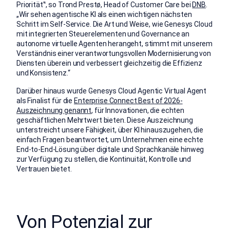
Priorität‟, so Trond Prestø, Head of Customer Care bei
DNB
.
„Wir sehen agentische KI als einen wichtigen nächsten
Schritt im Self-Service. Die Art und Weise, wie Genesys Cloud
mit integrierten Steuerelementen und Governance an
autonome virtuelle Agenten herangeht, stimmt mit unserem
Verständnis einer verantwortungsvollen Modernisierung von
Diensten überein und verbessert gleichzeitig die Effizienz
und Konsistenz.“
Darüber hinaus
wurde Genesys Cloud Agentic Virtual Agent
als Finalist für die
Enterprise Connect Best of 2026-
Auszeichnung genannt
, für Innovationen, die echten
geschäftlichen Mehrtwert bieten. Diese Auszeichnung
unterstreicht unsere Fähigkeit, über KI hinauszugehen, die
einfach Fragen beantwortet, um Unternehmen eine echte
End-to-End-Lösung über digitale und Sprachkanäle hinweg
zur Verfügung zu stellen, die Kontinuität, Kontrolle und
Vertrauen bietet.
Von Potenzial zur