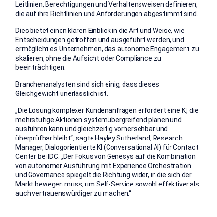
Leitlinien, Berechtigungen und Verhaltensweisen definieren,
die auf ihre Richtlinien und Anforderungen abgestimmt sind.
Dies bietet einen klaren Einblick in die Art und Weise, wie
Entscheidungen getroffen und ausgeführt werden, und
ermöglicht es Unternehmen, das autonome Engagement zu
skalieren, ohne die Aufsicht oder Compliance zu
beeinträchtigen.
Branchenanalysten sind sich einig, dass dieses
Gleichgewicht unerlässlich ist.
„Die Lösung komplexer Kundenanfragen erfordert eine KI, die
mehrstufige Aktionen systemübergreifend planen und
ausführen kann und gleichzeitig vorhersehbar und
überprüfbar bleibt“, sagte Hayley Sutherland, Research
Manager, Dialogorientierte KI (Conversational AI) für Contact
Center bei IDC. „Der Fokus von Genesys auf die Kombination
von autonomer Ausführung mit Experience Orchestration
und Governance spiegelt die Richtung wider, in die sich der
Markt bewegen muss, um Self-Service sowohl effektiver als
auch vertrauenswürdiger zu machen.“