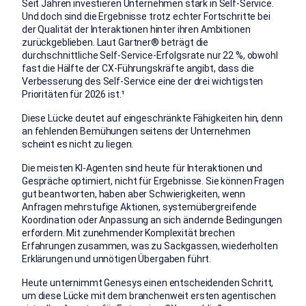
󠀰Seit Jahren investieren Unternehmen stark in Self-Service.󠀲󠀢󠀢󠀳
󠀰Und doch sind die Ergebnisse trotz echter Fortschritte bei
der Qualität der Interaktionen hinter ihren Ambitionen
zurückgeblieben.󠀲󠀢󠀣󠀳 󠀰Laut Gartner® beträgt die
durchschnittliche Self-Service-Erfolgsrate nur 22 %, obwohl
fast die Hälfte der CX-Führungskräfte angibt, dass die
Verbesserung des Self-Service eine der drei wichtigsten
Prioritäten für 2026 ist.¹󠀲󠀢󠀤󠀳
󠀰Diese Lücke deutet auf eingeschränkte Fähigkeiten hin, denn
an fehlenden Bemühungen seitens der Unternehmen
scheint es nicht zu liegen.󠀲󠀢󠀥󠀳
󠀰Die meisten KI-Agenten sind heute für Interaktionen und
Gespräche optimiert, nicht für Ergebnisse.󠀲󠀢󠀦󠀳 󠀰Sie können Fragen
gut beantworten, haben aber Schwierigkeiten, wenn
Anfragen mehrstufige Aktionen, systemübergreifende
Koordination oder Anpassung an sich ändernde Bedingungen
erfordern.󠀲󠀢󠀧󠀳 󠀰Mit zunehmender Komplexität brechen
Erfahrungen zusammen, was zu Sackgassen, wiederholten
Erklärungen und unnötigen Übergaben führt.󠀲󠀢󠀨󠀳
󠀰Heute unternimmt Genesys einen entscheidenden Schritt,
um diese Lücke mit dem branchenweit ersten agentischen