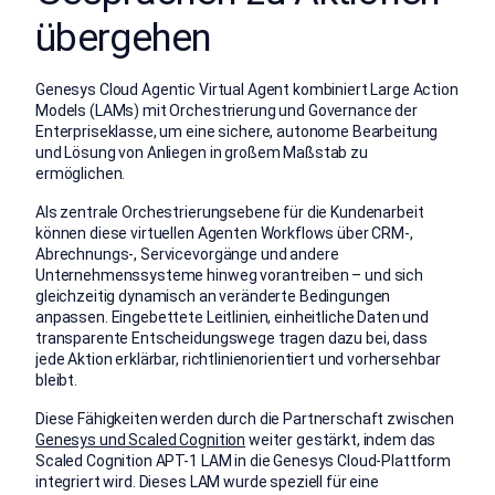
übergehen
Genesys Cloud Agentic Virtual Agent kombiniert Large Action
Models (LAMs) mit Orchestrierung und Governance der
Enterpriseklasse, um eine sichere, autonome Bearbeitung
und Lösung von Anliegen in großem Maßstab zu
ermöglichen.
Als zentrale Orchestrierungsebene für die Kundenarbeit
können diese virtuellen Agenten Workflows über CRM-,
Abrechnungs-, Servicevorgänge und andere
Unternehmenssysteme hinweg vorantreiben – und sich
gleichzeitig dynamisch an veränderte Bedingungen
anpassen. Eingebettete Leitlinien, einheitliche Daten und
transparente Entscheidungswege tragen dazu bei, dass
jede Aktion erklärbar, richtlinienorientiert und vorhersehbar
bleibt.
Diese Fähigkeiten werden durch die Partnerschaft zwischen
Genesys und Scaled Cognition
weiter gestärkt, indem das
Scaled Cognition APT-1 LAM in die Genesys Cloud-Plattform
integriert wird. Dieses LAM wurde speziell für eine