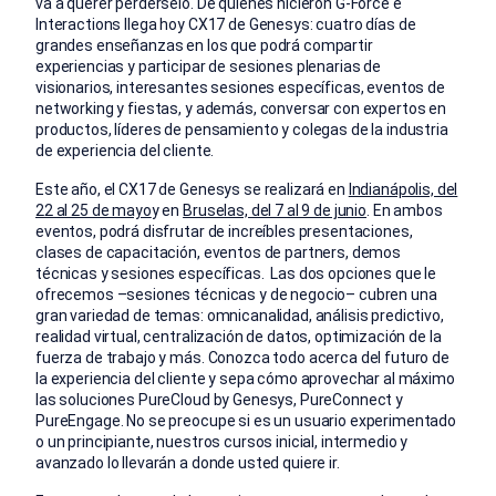
va a querer perdérselo. De quienes hicieron G-Force e
Interactions llega hoy CX17 de Genesys: cuatro días de
grandes enseñanzas en los que podrá compartir
experiencias y participar de sesiones plenarias de
visionarios, interesantes sesiones específicas, eventos de
networking y fiestas, y además, conversar con expertos en
productos, líderes de pensamiento y colegas de la industria
de experiencia del cliente.
Este año, el CX17 de Genesys se realizará en
Indianápolis, del
22 al 25 de mayo
y en
Bruselas, del 7 al 9 de junio
. En ambos
eventos, podrá disfrutar de increíbles presentaciones,
clases de capacitación, eventos de partners, demos
técnicas y sesiones específicas. Las dos opciones que le
ofrecemos –sesiones técnicas y de negocio– cubren una
gran variedad de temas: omnicanalidad, análisis predictivo,
realidad virtual, centralización de datos, optimización de la
fuerza de trabajo y más. Conozca todo acerca del futuro de
la experiencia del cliente y sepa cómo aprovechar al máximo
las soluciones PureCloud by Genesys, PureConnect y
PureEngage. No se preocupe si es un usuario experimentado
o un principiante, nuestros cursos inicial, intermedio y
avanzado lo llevarán a donde usted quiere ir.