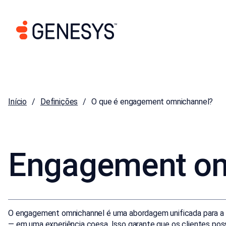
Início
Definições
O que é engagement omnichannel?
Engagement om
O engagement omnichannel é uma abordagem unificada para a in
— em uma experiência coesa. Isso garante que os clientes poss