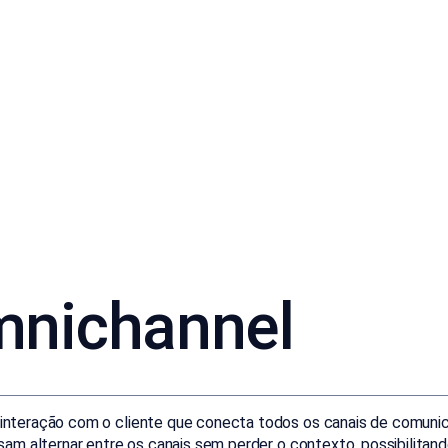
nichannel
teração com o cliente que conecta todos os canais de comunicaç
am alternar entre os canais sem perder o contexto, possibilitand