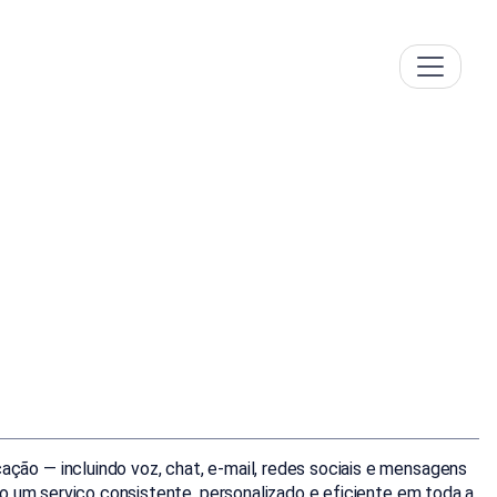
ão — incluindo voz, chat, e-mail, redes sociais e mensagens
o um serviço consistente, personalizado e eficiente em toda a