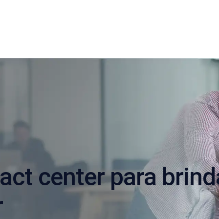
tact center para brind
r