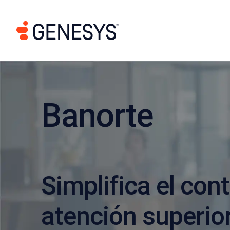
Banorte
Simplifica el con
atención superio