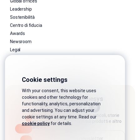
Global offices
Leadership
Sostenibilità
Centro di fiducia
Awards
Newsroom
Legal
Cookie settings
With your consent, this website uses
cookies and other technology for
Connettiti con Genesys
functionality, analytics, personalization
and advertising. You can adjust your
Rimani connesso con gli ultimi articoli, storie
cookie settings at any time. Read our
del settore, aggiornamenti sui prodotti e altro
cookie policy
for details.
ancora.
Iscriviti alla newsletter