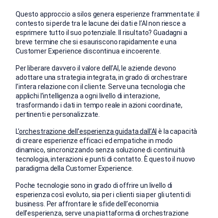
Questo approccio a silos genera esperienze frammentate: il
contesto si perde tra le lacune dei dati e l’AI non riesce a
esprimere tutto il suo potenziale. Il risultato? Guadagni a
breve termine che si esauriscono rapidamente e una
Customer Experience discontinua e incoerente.
Per liberare davvero il valore dell’AI, le aziende devono
adottare una strategia integrata, in grado di orchestrare
l’intera relazione con il cliente. Serve una tecnologia che
applichi l’intelligenza a ogni livello di interazione,
trasformando i dati in tempo reale in azioni coordinate,
pertinenti e personalizzate.
L’
orchestrazione dell’esperienza guidata dall’AI
è la capacità
di creare esperienze efficaci ed empatiche in modo
dinamico, sincronizzando senza soluzione di continuità
tecnologia, interazioni e punti di contatto. È questo il nuovo
paradigma della Customer Experience.
Poche tecnologie sono in grado di offrire un livello di
esperienza così evoluto, sia per i clienti sia per gli utenti di
business. Per affrontare le sfide dell’economia
dell’esperienza, serve una piattaforma di orchestrazione