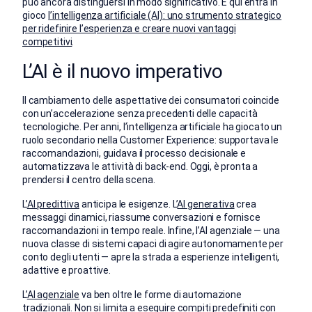
può ancora distinguersi in modo significativo. E qui entra in
gioco
l’intelligenza artificiale (AI): uno strumento strategico
per ridefinire l’esperienza e creare nuovi vantaggi
competitivi
.
L’AI è il nuovo imperativo
Il cambiamento delle aspettative dei consumatori coincide
con un’accelerazione senza precedenti delle capacità
tecnologiche. Per anni, l’intelligenza artificiale ha giocato un
ruolo secondario nella Customer Experience: supportava le
raccomandazioni, guidava il processo decisionale e
automatizzava le attività di back-end. Oggi, è pronta a
prendersi il centro della scena.
L’
AI predittiva
anticipa le esigenze. L’
AI generativa
crea
messaggi dinamici, riassume conversazioni e fornisce
raccomandazioni in tempo reale. Infine, l’AI agenziale — una
nuova classe di sistemi capaci di agire autonomamente per
conto degli utenti — apre la strada a esperienze intelligenti,
adattive e proattive.
L’
AI agenziale
va ben oltre le forme di automazione
tradizionali. Non si limita a eseguire compiti predefiniti con