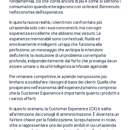
fondamentali, ciò che conta ancora di più è come si sentono i
consumatori quando interagiscono con un brand. Benvenuto
nell’economia dell’esperienza.
In questa nuova realtà, i clienti non confrontano più
un’azienda solo con i suoi concorrenti, ma con ogni
esperienza eccellente che abbiano mai vissuto. Le
esperienze memorabili sono contestuali, fluide ed
emotivamente intelligenti: un’app che funziona alla
perfezione, un messaggio che anticipa le intenzioni
dell’utente, la risoluzione di un problema con empatia
profonda, indipendentemente dal fatto che provenga da un
essere umano o da un’intelligenza artificiale agenziale.
Per rimanere competitive, le aziende non possono più
limitarsi a soddisfare i bisogni di base dei clienti. Quelle che
prosperano nell’economia dell’esperienza hanno compreso
che la Customer Experience è importante quanto i prodotti e
i servizi offerti.
In questo scenario, la Customer Experience (CX) è salita
all’attenzione dei consigli di amministrazione. È diventata un
fattore chiave per la fidelizzazione, la reputazione e i ricavi,
oltre a rappresentare uno dei pochi ambiti in cui un’azienda