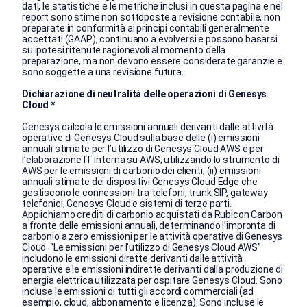
dati, le statistiche e le metriche inclusi in questa pagina e nel
report sono stime non sottoposte a revisione contabile, non
preparate in conformità ai principi contabili generalmente
accettati (GAAP), continuano a evolversi e possono basarsi
su ipotesi ritenute ragionevoli al momento della
preparazione, ma non devono essere considerate garanzie e
sono soggette a una revisione futura.
Dichiarazione di neutralità delle operazioni di Genesys
Cloud *
Genesys calcola le emissioni annuali derivanti dalle attività
operative di Genesys Cloud sulla base delle (i) emissioni
annuali stimate per l’utilizzo di Genesys Cloud AWS e per
l’elaborazione IT interna su AWS, utilizzando lo strumento di
AWS per le emissioni di carbonio dei clienti; (ii) emissioni
annuali stimate dei dispositivi Genesys Cloud Edge che
gestiscono le connessioni tra telefoni, trunk SIP, gateway
telefonici, Genesys Cloud e sistemi di terze parti.
Applichiamo crediti di carbonio acquistati da Rubicon Carbon
a fronte delle emissioni annuali, determinando l’impronta di
carbonio a zero emissioni per le attività operative di Genesys
Cloud. “Le emissioni per l’utilizzo di Genesys Cloud AWS”
includono le emissioni dirette derivanti dalle attività
operative e le emissioni indirette derivanti dalla produzione di
energia elettrica utilizzata per ospitare Genesys Cloud. Sono
incluse le emissioni di tutti gli accordi commerciali (ad
esempio, cloud, abbonamento e licenza). Sono incluse le