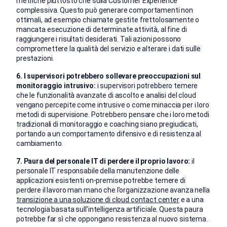
metriche piuttosto che sulla Customer Experience
complessiva. Questo può generare comportamenti non
ottimali, ad esempio chiamate gestite frettolosamente o
mancata esecuzione di determinate attività, al fine di
raggiungere i risultati desiderati. Tali azioni possono
compromettere la qualità del servizio e alterare i dati sulle
prestazioni.
6. I supervisori potrebbero sollevare preoccupazioni sul
monitoraggio intrusivo:
i supervisori potrebbero temere
che le funzionalità avanzate di ascolto e analisi del cloud
vengano percepite come intrusive o come minaccia per i loro
metodi di supervisione. Potrebbero pensare che i loro metodi
tradizionali di monitoraggio e coaching siano pregiudicati,
portando a un comportamento difensivo e di resistenza al
cambiamento.
7. Paura del personale IT di perdere il proprio lavoro:
il
personale IT responsabile della manutenzione delle
applicazioni esistenti on-premise potrebbe temere di
perdere il lavoro man mano che l’organizzazione avanza nella
transizione a una soluzione di cloud contact center
e a una
tecnologia basata sull’intelligenza artificiale. Questa paura
potrebbe far sì che oppongano resistenza al nuovo sistema.