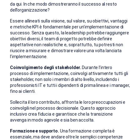
da qui. In che modo dimostreranno il successo al resto
dell’organizzazione?
Essere allineati sulla visione, sul valore, su obiettivi, vantaggi
e metriche KPI è fondamentale per un’implementazione di
successo. Senza questo, la leadership potrebbe raggiungere
obiettivi diversi, il team di progetto potrebbe definire
aspettative non realistiche e, soprattutto, tu potresti non
riuscire a misurare e dimostrare valore una volta lanciata
l’implementazione.
Coinvolgimento degli stakeholder.
Durante l’intero
processo di implementazione, coinvolgi attivamente tutti gli
stakeholder, non solo i membri di alto livello, includendo i
professionisti IT e tutti i dipendenti di prima linea e i manager,
fino ai clienti.
Sollecita il loro contributo, affronta le loro preoccupazioni e
coinvolgili nel processo decisionale. Questo approccio
inclusivo crea fiducia e garantisce che la transizione
avvenga in modo agevole e sia ben accolta.
Formazione e supporto.
Una formazione completa è
essenziale, ma deve andare oltre le semplici competenze