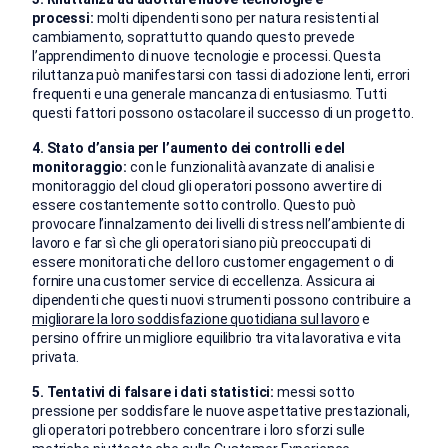
processi:
molti dipendenti sono per natura resistenti al
cambiamento, soprattutto quando questo prevede
l’apprendimento di nuove tecnologie e processi. Questa
riluttanza può manifestarsi con tassi di adozione lenti, errori
frequenti e una generale mancanza di entusiasmo. Tutti
questi fattori possono ostacolare il successo di un progetto.
4. Stato d’ansia per l’aumento dei controlli e del
monitoraggio:
con le funzionalità avanzate di analisi e
monitoraggio del cloud gli operatori possono avvertire di
essere costantemente sotto controllo. Questo può
provocare l’innalzamento dei livelli di stress nell’ambiente di
lavoro e far sì che gli operatori siano più preoccupati di
essere monitorati che del loro customer engagement o di
fornire una customer service di eccellenza. Assicura ai
dipendenti che questi nuovi strumenti possono contribuire a
migliorare la loro soddisfazione quotidiana sul lavoro
e
persino offrire un migliore equilibrio tra vita lavorativa e vita
privata.
5. Tentativi di falsare i dati statistici:
messi sotto
pressione per soddisfare le nuove aspettative prestazionali,
gli operatori potrebbero concentrare i loro sforzi sulle