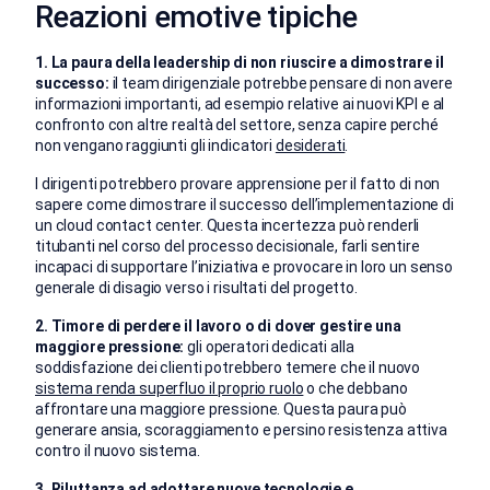
Reazioni emotive tipiche
1. La paura della leadership di non riuscire a dimostrare il
successo:
il team dirigenziale potrebbe pensare di non avere
informazioni importanti, ad esempio relative ai nuovi KPI e al
confronto con altre realtà del settore, senza capire perché
non vengano raggiunti gli indicatori
desiderati
.
I dirigenti potrebbero provare apprensione per il fatto di non
sapere come dimostrare il successo dell’implementazione di
un cloud contact center. Questa incertezza può renderli
titubanti nel corso del processo decisionale, farli sentire
incapaci di supportare l’iniziativa e provocare in loro un senso
generale di disagio verso i risultati del progetto.
2. Timore di perdere il lavoro o di dover gestire una
maggiore pressione:
gli operatori dedicati alla
soddisfazione dei clienti potrebbero temere che il nuovo
sistema renda superfluo il proprio ruolo
o che debbano
affrontare una maggiore pressione. Questa paura può
generare ansia, scoraggiamento e persino resistenza attiva
contro il nuovo sistema.
3. Riluttanza ad adottare nuove tecnologie e