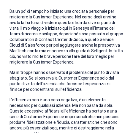
Da un po’ di tempo ho iniziato una crociata personale per
migliorare la Customer Experience. Nel corso degli anni ho
avuto la fortuna di vedere questa sfida da diversi punti di
vista. Il mio viaggio è iniziato qui in Genesys all’interno del
team di ricerca e sviluppo, dopodiché sono passato al gruppo
Collaboration & Contact Center di Cisco, a quello Service
Cloud di Salesforce per poi aggiungere anche la prospettiva
MarTech con la mia esperienza alla guida di Selligent. In tutto
ciò, ho visto molte brave persone fare del loro meglio per
migliorare la Customer Experience.
Ma in troppe hanno osservato il problema dal punto di vista
sbagliato. Se si osserva la Customer Experience solo dal
punto di vista dell’azienda che fornisce l’esperienza, si
finisce per concentrarsi sull’efficienza.
L’efficienza non è una cosa negativa, è un elemento
necessario per qualsiasi azienda. Ma non basta da sola.
Questo eccessivo affidarsi all’efficienza ha portato a una
serie di Customer Experience impersonali che non possono
produrre fidelizzazione e fiducia, caratteristiche che sono
ancora più essenziali oggi, mentre ci destreggiamo nella