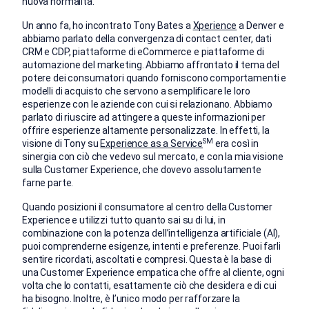
nuova normalità.
Un anno fa, ho incontrato Tony Bates a
Xperience
a Denver e
abbiamo parlato della convergenza di contact center, dati
CRM e CDP, piattaforme di eCommerce e piattaforme di
automazione del marketing. Abbiamo affrontato il tema del
potere dei consumatori quando forniscono comportamenti e
modelli di acquisto che servono a semplificare le loro
esperienze con le aziende con cui si relazionano. Abbiamo
parlato di riuscire ad attingere a queste informazioni per
offrire esperienze altamente personalizzate. In effetti, la
SM
visione di Tony su
Experience as a Service
era così in
sinergia con ciò che vedevo sul mercato, e con la mia visione
sulla Customer Experience, che dovevo assolutamente
farne parte.
Quando posizioni il consumatore al centro della Customer
Experience e utilizzi tutto quanto sai su di lui, in
combinazione con la potenza dell’intelligenza artificiale (AI),
puoi comprenderne esigenze, intenti e preferenze. Puoi farli
sentire ricordati, ascoltati e compresi. Questa è la base di
una Customer Experience empatica che offre al cliente, ogni
volta che lo contatti, esattamente ciò che desidera e di cui
ha bisogno. Inoltre, è l’unico modo per rafforzare la