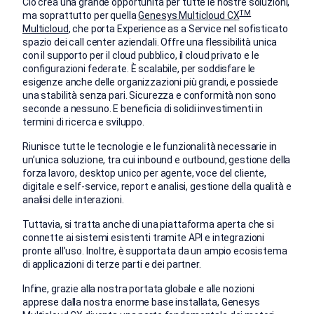
Ciò crea una grande opportunità per tutte le nostre soluzioni,
TM
ma soprattutto per quella
Genesys Multicloud CX
Multicloud
, che porta Experience as a Service nel sofisticato
spazio dei call center aziendali. Offre una flessibilità unica
con il supporto per il cloud pubblico, il cloud privato e le
configurazioni federate. È scalabile, per soddisfare le
esigenze anche delle organizzazioni più grandi, e possiede
una stabilità senza pari. Sicurezza e conformità non sono
seconde a nessuno. E beneficia di solidi investimenti in
termini di ricerca e sviluppo.
Riunisce tutte le tecnologie e le funzionalità necessarie in
un’unica soluzione, tra cui inbound e outbound, gestione della
forza lavoro, desktop unico per agente, voce del cliente,
digitale e self-service, report e analisi, gestione della qualità e
analisi delle interazioni.
Tuttavia, si tratta anche di una piattaforma aperta che si
connette ai sistemi esistenti tramite API e integrazioni
pronte all’uso. Inoltre, è supportata da un ampio ecosistema
di applicazioni di terze parti e dei partner.
Infine, grazie alla nostra portata globale e alle nozioni
apprese dalla nostra enorme base installata, Genesys