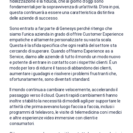
fidelizzazione e la fiducia, che al giorno d’oggi sono
fondamentali per la sopravvivenza di un’attività. D’ora in poi,
questa continuerà a essere una caratteristica distintiva
delle aziende di successo.
Sono entrato a far parte di Genesys perché ritengo che
siamo l’unica azienda in grado di offrire Customer Experience
empatiche e altamente personalizzate su vasta scala.
Questa è la sfida specifica che ogni realtà del settore sta
cercando di superare. Quando offriamo Experience as a
Service, diamo alle aziende di tutto il mondo un modo nuovo
e potente di entrare in contatto con i rispettivi clienti. È un
modo per loro di ridurre il tasso di abbandono dei clienti,
aumentare i guadagni e risolvere i problemi frustranti che,
sfortunatamente, sono diventati standard.
Il mondo continua a cambiare velocemente, accelerando il
passaggio verso il cloud. Questi rapidi cambiamenti hanno
inoltre stabilito la necessità di modelli agili per supportare le
attività che prima avevano luogo faccia a faccia, inclusi i
programmi di telelavoro, le visite di telemedicina con i medici
e altre esperienze video immersive con clienti e
consumatori.