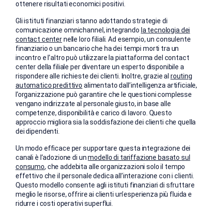
ottenere risultati economici positivi.
Gli istituti finanziari stanno adottando strategie di
comunicazione omnichannel, integrando
la tecnologia dei
contact center
nelle loro filiali. Ad esempio, un consulente
finanziario o un bancario che ha dei tempi morti tra un
incontro e l’altro può utilizzare la piattaforma del contact
center della filiale per diventare un esperto disponibile a
rispondere alle richieste dei clienti. Inoltre, grazie al
routing
automatico predittivo
alimentato dall’intelligenza artificiale,
l’organizzazione può garantire che le questioni complesse
vengano indirizzate al personale giusto, in base alle
competenze, disponibilità e carico di lavoro. Questo
approccio migliora sia la soddisfazione dei clienti che quella
dei dipendenti.
Un modo efficace per supportare questa integrazione dei
canali è l’adozione di un
modello di tariffazione basato sul
consumo
, che addebita alle organizzazioni solo il tempo
effettivo che il personale dedica all’interazione con i clienti.
Questo modello consente agli istituti finanziari di sfruttare
meglio le risorse, offrire ai clienti un’esperienza più fluida e
ridurre i costi operativi superflui.