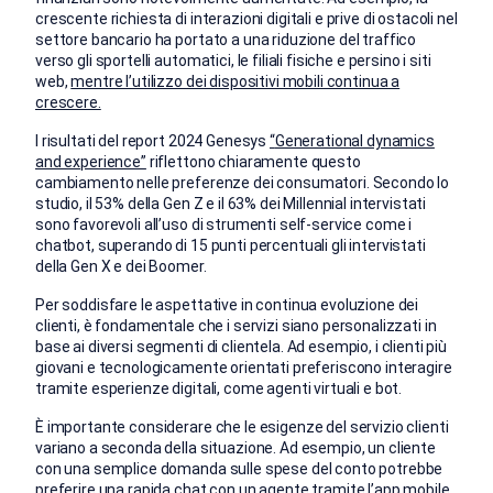
crescente richiesta di interazioni digitali e prive di ostacoli nel
settore bancario ha portato a una riduzione del traffico
verso gli sportelli automatici, le filiali fisiche e persino i siti
web,
mentre l’utilizzo dei dispositivi mobili continua a
crescere.
I risultati del report 2024 Genesys
“
Generational dynamics
and experience”
riflettono chiaramente questo
cambiamento nelle preferenze dei consumatori. Secondo lo
studio, il 53% della Gen Z e il 63% dei Millennial intervistati
sono favorevoli all’uso di strumenti self-service come i
chatbot, superando di 15 punti percentuali gli intervistati
della Gen X e dei Boomer.
Per soddisfare le aspettative in continua evoluzione dei
clienti, è fondamentale che i servizi siano personalizzati in
base ai diversi segmenti di clientela. Ad esempio, i clienti più
giovani e tecnologicamente orientati preferiscono interagire
tramite esperienze digitali, come agenti virtuali e bot.
È importante considerare che le esigenze del servizio clienti
variano a seconda della situazione. Ad esempio, un cliente
con una semplice domanda sulle spese del conto potrebbe
preferire una rapida chat con un agente tramite l’app mobile