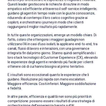
Questi leader gestiscono le richieste di routine in modo
empatico ed efficiente attraverso il self-service intelligente;
guidano gli agenti in tempo reale con le giuste conoscenze,
riducendo al contempo il loro carico cognitivo grazie ai
copiloti; e orchestrano i journey in modo che i clienti
raggiungano il miglior risultato più rapidamente.
In tutte queste organizzazioni, emerge un modello chiaro. Di
fatto, coloro che ottengono i maggiori guadagni non
utilizzano l'AI in casi d'uso isolati; la applicano end-to-end, tra
canali, flussi di lavoro e interazioni, con una governance
integrata fin dal primo giorno. Stanno quindi semplificando i
loro stack tecnologici di Customer Experience (CX), elevando
le esperienze degli agenti e rendendo più facile per i clienti
ottenere ciò di cui hanno bisogno al primo tentativo.
E i risultati sono eccezionali quanto le esperienze che li
guidano. Risoluzione più rapida con meno escalation.
Maggiore efficienza. Costi inferiori. Maggiore soddisfazione
e fedeltà.
In altre parole, efficienza e qualità non sono più priorità in
competizione: possono essere i risultati di una strategia di
orchestrazione dell'esperienza basata sull'AI.