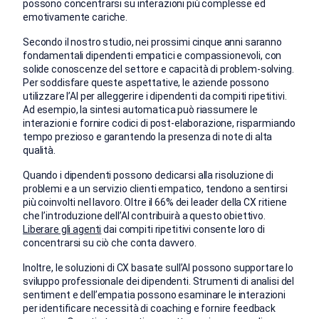
possono concentrarsi su interazioni più complesse ed
emotivamente cariche.
Secondo il nostro studio, nei prossimi cinque anni saranno
fondamentali dipendenti empatici e compassionevoli, con
solide conoscenze del settore e capacità di problem-solving.
Per soddisfare queste aspettative, le aziende possono
utilizzare l’AI per alleggerire i dipendenti da compiti ripetitivi.
Ad esempio, la sintesi automatica può riassumere le
interazioni e fornire codici di post-elaborazione, risparmiando
tempo prezioso e garantendo la presenza di note di alta
qualità.
Quando i dipendenti possono dedicarsi alla risoluzione di
problemi e a un servizio clienti empatico, tendono a sentirsi
più coinvolti nel lavoro. Oltre il 66% dei leader della CX ritiene
che l’introduzione dell’AI contribuirà a questo obiettivo.
Liberare gli agenti
dai compiti ripetitivi consente loro di
concentrarsi su ciò che conta davvero.
Inoltre, le soluzioni di CX basate sull’AI possono supportare lo
sviluppo professionale dei dipendenti. Strumenti di analisi del
sentiment e dell’empatia possono esaminare le interazioni
per identificare necessità di coaching e fornire feedback