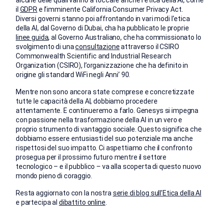
il
GDPR
e l’imminente California Consumer Privacy Act.
Diversi governi stanno poi affrontando in vari modi l’etica
della AI, dal Governo di Dubai, cha ha pubblicato le proprie
linee guida
, al Governo Australiano, che ha commissionato lo
svolgimento di una
consultazione
attraverso il CSIRO
Commonwealth Scientific and Industrial Research
Organization (CSIRO), l’organizzazione che ha definito in
origine gli standard WiFi negli Anni’ 90.
Mentre non sono ancora state comprese e concretizzate
tutte le capacità della AI, dobbiamo procedere
attentamente. E continueremo a farlo. Genesys si impegna
con passione nella trasformazione della AI in un vero e
proprio strumento di vantaggio sociale. Questo significa che
dobbiamo essere entusiasti del suo potenziale ma anche
rispettosi del suo impatto. Ci aspettiamo che il confronto
prosegua per il prossimo futuro mentre il settore
tecnologico – e il pubblico – va alla scoperta di questo nuovo
mondo pieno di coraggio.
Resta aggiornato con la nostra
serie di blog sull’Etica della AI
e partecipa al
dibattito online
.