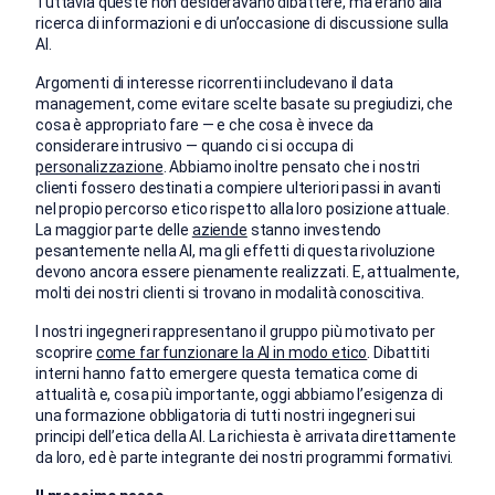
Tuttavia queste non desideravano dibattere, ma erano alla
ricerca di informazioni e di un’occasione di discussione sulla
AI.
Argomenti di interesse ricorrenti includevano il data
management, come evitare scelte basate su pregiudizi, che
cosa è appropriato fare — e che cosa è invece da
considerare intrusivo — quando ci si occupa di
personalizzazione
. Abbiamo inoltre pensato che i nostri
clienti fossero destinati a compiere ulteriori passi in avanti
nel propio percorso etico rispetto alla loro posizione attuale.
La maggior parte delle
aziende
stanno investendo
pesantemente nella AI, ma gli effetti di questa rivoluzione
devono ancora essere pienamente realizzati. E, attualmente,
molti dei nostri clienti si trovano in modalità conoscitiva.
I nostri ingegneri rappresentano il gruppo più motivato per
scoprire
come far funzionare la AI in modo etico
. Dibattiti
interni hanno fatto emergere questa tematica come di
attualità e, cosa più importante, oggi abbiamo l’esigenza di
una formazione obbligatoria di tutti nostri ingegneri sui
principi dell’etica della AI. La richiesta è arrivata direttamente
da loro, ed è parte integrante dei nostri programmi formativi.