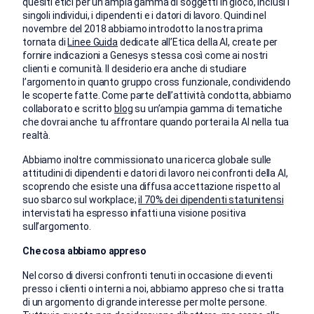
quesiti etici per un’ampia gamma di soggetti in gioco, inclusi i
singoli individui, i dipendenti e i datori di lavoro. Quindi nel
novembre del 2018 abbiamo introdotto la nostra prima
tornata di
Linee Guida
dedicate all’Etica della AI, create per
fornire indicazioni a Genesys stessa così come ai nostri
clienti e comunità. Il desiderio era anche di studiare
l’argomento in quanto gruppo cross funzionale, condividendo
le scoperte fatte. Come parte dell’attività condotta, abbiamo
collaborato e scritto
blog
su un’ampia gamma di tematiche
che dovrai anche tu affrontare quando porterai la AI nella tua
realtà.
Abbiamo inoltre commissionato una ricerca globale sulle
attitudini di dipendenti e datori di lavoro nei confronti della AI,
scoprendo che esiste una diffusa accettazione rispetto al
suo sbarco sul workplace;
il 70% dei dipendenti statunitensi
intervistati ha espresso infatti una visione positiva
sull’argomento.
Che cosa abbiamo appreso
Nel corso di diversi confronti tenuti in occasione di eventi
presso i clienti o interni a noi, abbiamo appreso che si tratta
di un argomento di grande interesse per molte persone.