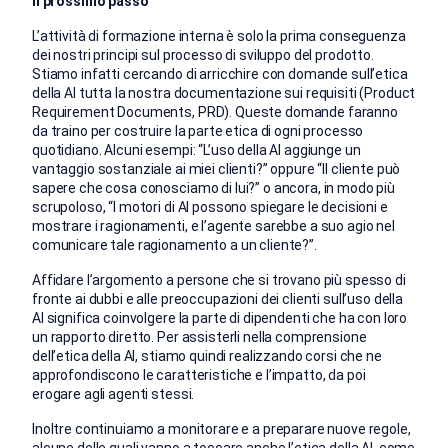
Il prossimo passo
L’attività di formazione interna è solo la prima conseguenza
dei nostri principi sul processo di sviluppo del prodotto.
Stiamo infatti cercando di arricchire con domande sull’etica
della AI tutta la nostra documentazione sui requisiti (Product
Requirement Documents, PRD). Queste domande faranno
da traino per costruire la parte etica di ogni processo
quotidiano. Alcuni esempi: “L’uso della AI aggiunge un
vantaggio sostanziale ai miei clienti?” oppure “Il cliente può
sapere che cosa conosciamo di lui?” o ancora, in modo più
scrupoloso, “I motori di AI possono spiegare le decisioni e
mostrare i ragionamenti, e l’agente sarebbe a suo agio nel
comunicare tale ragionamento a un cliente?”.
Affidare l’argomento a persone che si trovano più spesso di
fronte ai dubbi e alle preoccupazioni dei clienti sull’uso della
AI significa coinvolgere la parte di dipendenti che ha con loro
un rapporto diretto. Per assisterli nella comprensione
dell’etica della AI, stiamo quindi realizzando corsi che ne
approfondiscono le caratteristiche e l’impatto, da poi
erogare agli agenti stessi.
Inoltre continuiamo a monitorare e a preparare nuove regole,
alcune delle quali vanno a toccare anche l’etica della AI, come