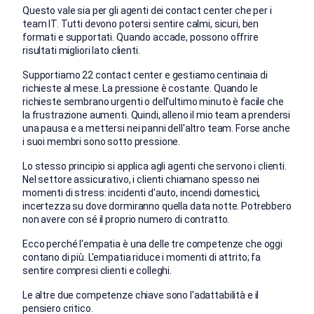
Questo vale sia per gli agenti dei contact center che per i
team IT. Tutti devono potersi sentire calmi, sicuri, ben
formati e supportati. Quando accade, possono offrire
risultati migliori lato clienti.
Supportiamo 22 contact center e gestiamo centinaia di
richieste al mese. La pressione è costante. Quando le
richieste sembrano urgenti o dell'ultimo minuto è facile che
la frustrazione aumenti. Quindi, alleno il mio team a prendersi
una pausa e a mettersi nei panni dell'altro team. Forse anche
i suoi membri sono sotto pressione.
Lo stesso principio si applica agli agenti che servono i clienti.
Nel settore assicurativo, i clienti chiamano spesso nei
momenti di stress: incidenti d'auto, incendi domestici,
incertezza su dove dormiranno quella data notte. Potrebbero
non avere con sé il proprio numero di contratto.
Ecco perché l'empatia è una delle tre competenze che oggi
contano di più. L'empatia riduce i momenti di attrito; fa
sentire compresi clienti e colleghi.
Le altre due competenze chiave sono l'adattabilità e il
pensiero critico.