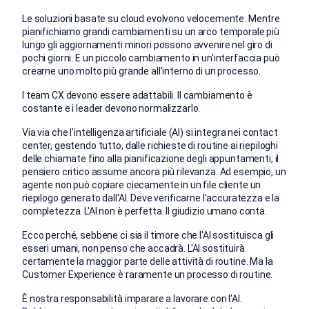
Le soluzioni basate su cloud evolvono velocemente. Mentre
pianifichiamo grandi cambiamenti su un arco temporale più
lungo gli aggiornamenti minori possono avvenire nel giro di
pochi giorni. E un piccolo cambiamento in un'interfaccia può
crearne uno molto più grande all'interno di un processo.
I team CX devono essere adattabili. Il cambiamento è
costante e i leader devono normalizzarlo.
Via via che l'intelligenza artificiale (AI) si integra nei contact
center, gestendo tutto, dalle richieste di routine ai riepiloghi
delle chiamate fino alla pianificazione degli appuntamenti, il
pensiero critico assume ancora più rilevanza. Ad esempio, un
agente non può copiare ciecamente in un file cliente un
riepilogo generato dall'AI. Deve verificarne l'accuratezza e la
completezza. L'AI non è perfetta. Il giudizio umano conta.
Ecco perché, sebbene ci sia il timore che l'AI sostituisca gli
esseri umani, non penso che accadrà. L'AI sostituirà
certamente la maggior parte delle attività di routine. Ma la
Customer Experience è raramente un processo di routine.
È nostra responsabilità imparare a lavorare con l'AI.