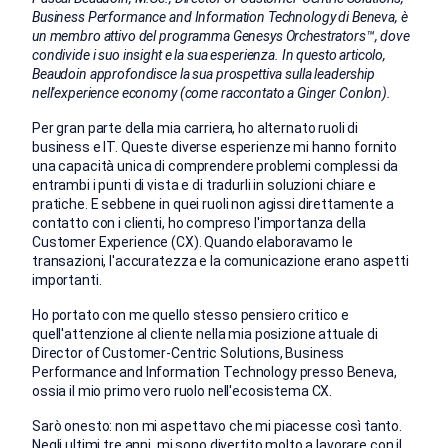
Business Performance and Information Technology di Beneva, è
un membro attivo del programma Genesys Orchestrators™, dove
condivide i suo insight e la sua esperienza. In questo articolo,
Beaudoin approfondisce la sua prospettiva sulla leadership
nell'experience economy (come raccontato a Ginger Conlon).
Per gran parte della mia carriera, ho alternato ruoli di
business e IT.
Queste diverse esperienze mi hanno fornito
una capacità unica di comprendere problemi complessi da
entrambi i punti di vista e di tradurli in soluzioni chiare e
pratiche. E sebbene
in quei ruoli non agissi direttamente a
contatto con i clienti, ho compreso l'importanza della
Customer Experience (CX). Quando elaboravamo le
transazioni, l'accuratezza e la comunicazione erano aspetti
importanti.
Ho portato con me quello stesso pensiero critico e
quell'attenzione al cliente nella mia posizione attuale di
Director of Customer-Centric Solutions, Business
Performance and Information Technology presso Beneva,
ossia il mio primo vero ruolo nell'ecosistema CX.
Sarò onesto: non mi aspettavo che mi piacesse così tanto.
Negli ultimi tre anni, mi sono divertito molto a lavorare con il