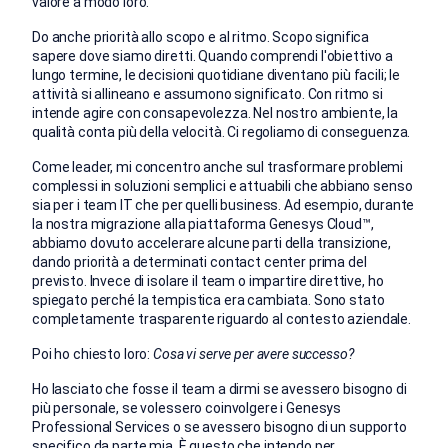
valore a modo loro.
Do anche priorità allo scopo e al ritmo. Scopo significa
sapere dove siamo diretti. Quando comprendi l'obiettivo a
lungo termine, le decisioni quotidiane diventano più facili; le
attività si allineano e assumono significato. Con ritmo si
intende agire con consapevolezza. Nel nostro ambiente, la
qualità conta più della velocità. Ci regoliamo di conseguenza.
Come leader, mi concentro anche sul trasformare problemi
complessi in soluzioni semplici e attuabili che abbiano senso
sia per i team IT che per quelli business.
Ad esempio,
durante
la nostra migrazione alla piattaforma Genesys Cloud™,
abbiamo dovuto accelerare alcune parti della transizione,
dando priorità a determinati contact center prima del
previsto. Invece di isolare il team o impartire direttive, ho
spiegato perché la tempistica era cambiata. Sono stato
completamente trasparente riguardo al contesto aziendale.
Poi ho chiesto loro:
Cosa vi serve per avere successo?
Ho lasciato che fosse il team a dirmi se avessero bisogno di
più personale, se volessero coinvolgere i Genesys
Professional Services o se avessero bisogno di un supporto
specifico da parte mia. È questo che intendo per