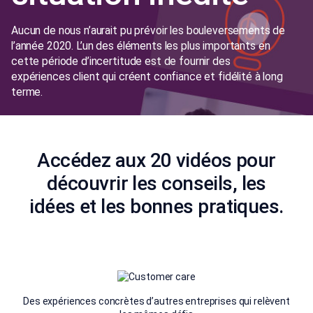
Aucun de nous n’aurait pu prévoir les bouleversements de
l’année 2020. L’un des éléments les plus importants en
cette période d’incertitude est de fournir des
expériences client qui créent confiance et fidélité à long
terme.
Accédez aux 20 vidéos pour
*
E-mail professionnel
découvrir les conseils, les
idées et les bonnes pratiques.
*
Téléphone
Je souhaite être contacté par un expert
CX
Des expériences concrètes d’autres entreprises qui relèvent