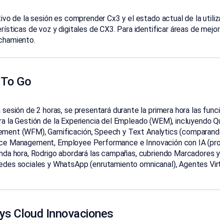
tivo de la sesión es comprender Cx3 y el estado actual de la utiliz
rísticas de voz y
digitales de CX3. Para identificar áreas de mej
chamiento.
 To Go
 sesión de 2 horas, se presentará durante la primera hora las fun
ra la
Gestión de la Experiencia del Empleado (WEM), incluyendo
Qu
ment (WFM), Gamificación,
Speech
y Text
Analytics
(comparando
ce
Management,
Employee
Performance e
Innovación con IA (pr
nda hora, Rodrigo abordará las campañas, cubriendo
Marcadores y 
edes sociales y WhatsApp (enrutamiento
omnicanal
), Agentes
Vir
ys Cloud Innovaciones