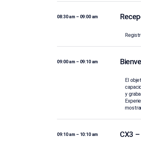
Recep
08:30 am – 09:00 am
Regist
Bienv
09:00 am – 09:10 am
El obje
capaci
y graba
Experi
mostran
CX3 –
09:10 am – 10:10 am