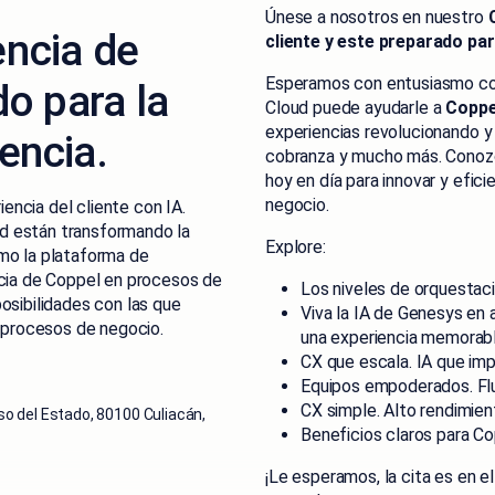
Únese a nosotros en nuestro
encia de
cliente y este preparado par
Esperamos con entusiasmo co
do para la
Cloud puede ayudarle a
Coppe
experiencias revolucionando y
encia.
cobranza y mucho más. Conozc
hoy en día para innovar y efic
negocio.
ncia del cliente con IA.
d están transformando la
Explore:
mo la plataforma de
ncia de Coppel en procesos de
Los niveles de orquestaci
osibilidades con las que
Viva la IA de Genesys en 
s procesos de negocio.
una experiencia memorabl
CX que escala. IA que imp
Equipos empoderados. Fluj
CX simple. Alto rendimien
so del Estado, 80100 Culiacán,
Beneficios claros para Co
¡Le esperamos, la cita es en e