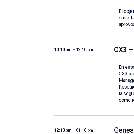
El obje
caracte
aprove
CX3 –
10:10 am – 12:10 pm
En esta
CX3 pa
Manage
Resour
la segu
como r
Genes
12:10 pm – 01:10 pm