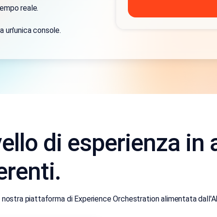
tempo reale.
da un'unica console.
vello di esperienza in
erenti.
la nostra piattaforma di Experience Orchestration alimentata dall'AI