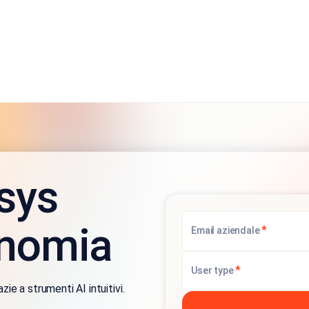
sys
onomia
*
Email aziendale
*
User type
zie a strumenti AI intuitivi.